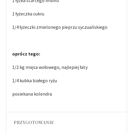
1 łyżka startego imbiru
1 łyżeczka cukru
1/4 łyżeczki zmielonego pieprzu syczuańskiego
oprócz tego:
1/2 kg mięsa wołowego, najlepiej łaty
1/4 kubka białego ryżu
posiekana kolendra
PRZYGOTOWANIE