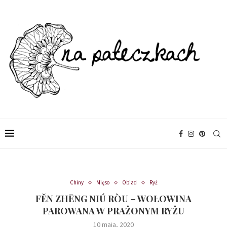
Chiny
Mięso
Obiad
Ryż
FĚN ZHĒNG NIÚ RÒU – WOŁOWINA
PAROWANA W PRAŻONYM RYŻU
10 maja, 2020