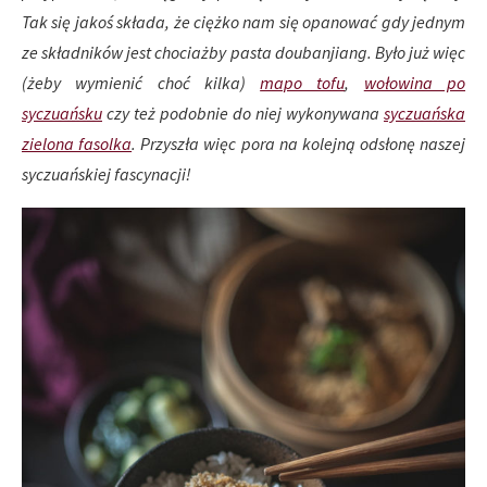
Tak się jakoś składa, że ciężko nam się opanować gdy jednym
ze składników jest chociażby pasta doubanjiang. Było już więc
(żeby wymienić choć kilka)
mapo tofu
,
wołowina po
syczuańsku
czy też podobnie do niej wykonywana
syczuańska
zielona fasolka
. Przyszła więc pora na kolejną odsłonę naszej
syczuańskiej fascynacji!