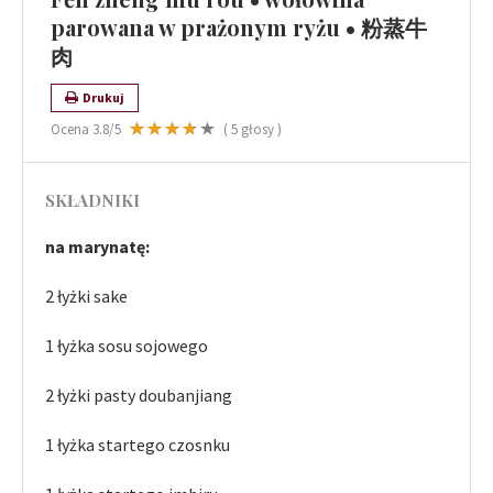
parowana w prażonym ryżu • 粉蒸牛
肉
Drukuj
Ocena
3.8
/5
(
5
głosy )
SKŁADNIKI
na marynatę:
2 łyżki sake
1 łyżka sosu sojowego
2 łyżki pasty doubanjiang
1 łyżka startego czosnku