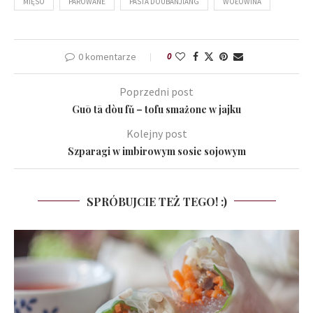
MIĘSO
PAROWANE
PASTA DOUBANJIANG
WOŁOWINA
0 komentarze
0
Poprzedni post
Guō tā dòu fǔ – tofu smażone w jajku
Kolejny post
Szparagi w imbirowym sosie sojowym
SPRÓBUJCIE TEŻ TEGO! :)