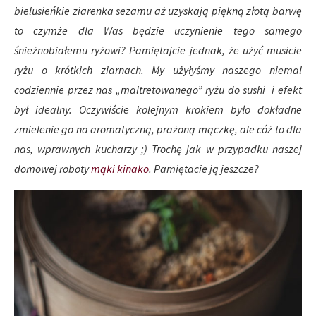
bielusieńkie ziarenka sezamu aż uzyskają piękną złotą barwę
to czymże dla Was będzie uczynienie tego samego
śnieżnobiałemu ryżowi? Pamiętajcie jednak, że użyć musicie
ryżu o krótkich ziarnach. My użyłyśmy naszego niemal
codziennie przez nas „maltretowanego” ryżu do sushi i efekt
był idealny. Oczywiście kolejnym krokiem było dokładne
zmielenie go na aromatyczną, prażoną mączkę, ale cóż to dla
nas, wprawnych kucharzy ;) Trochę jak w przypadku naszej
domowej roboty
mąki kinako
. Pamiętacie ją jeszcze?