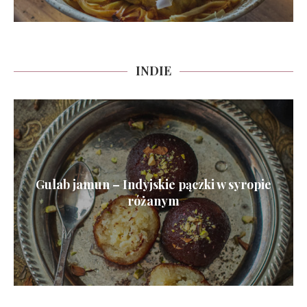
INDIE
Gulab jamun – Indyjskie pączki w syropie
różanym