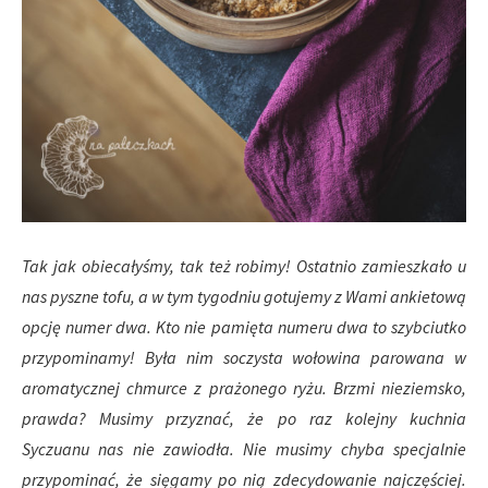
Tak jak obiecałyśmy, tak też robimy! Ostatnio zamieszkało u
nas pyszne tofu, a w tym tygodniu gotujemy z Wami ankietową
opcję numer dwa. Kto nie pamięta numeru dwa to szybciutko
przypominamy! Była nim soczysta wołowina parowana w
aromatycznej chmurce z prażonego ryżu. Brzmi nieziemsko,
prawda? Musimy przyznać, że po raz kolejny kuchnia
Syczuanu nas nie zawiodła. Nie musimy chyba specjalnie
przypominać, że sięgamy po nią zdecydowanie najczęściej.