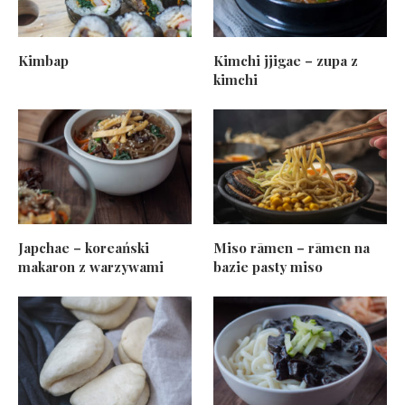
Kimbap
Kimchi jjigae – zupa z
kimchi
Japchae – koreański
Miso rāmen – rāmen na
makaron z warzywami
bazie pasty miso