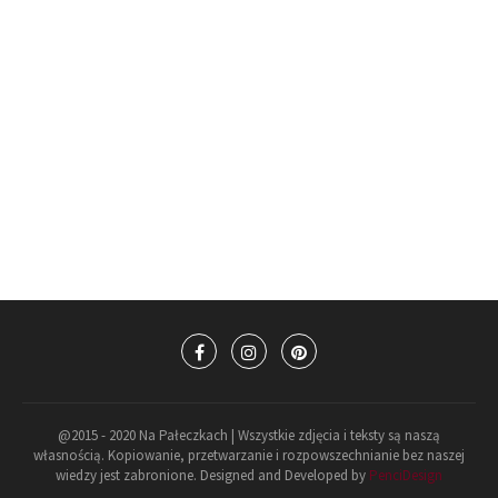
@2015 - 2020 Na Pałeczkach | Wszystkie zdjęcia i teksty są naszą
własnością. Kopiowanie, przetwarzanie i rozpowszechnianie bez naszej
wiedzy jest zabronione. Designed and Developed by
PenciDesign