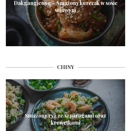
Dakgangjeong – Smażony kurczak w sosie
sojowym
CHINY
Smażony ryż ze szparagami oraz
krewetkami