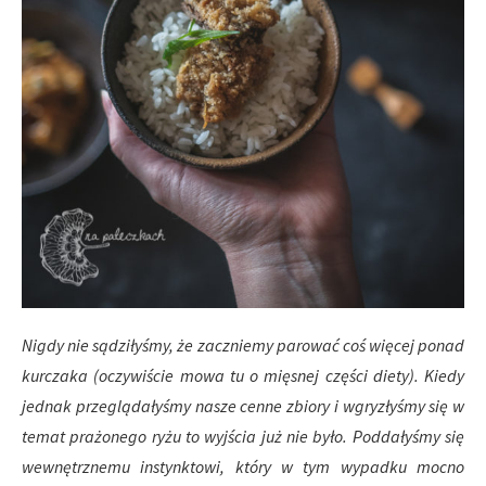
Nigdy nie sądziłyśmy, że zaczniemy parować coś więcej ponad
kurczaka (oczywiście mowa tu o mięsnej części diety). Kiedy
jednak przeglądałyśmy nasze cenne zbiory i wgryzłyśmy się w
temat prażonego ryżu to wyjścia już nie było. Poddałyśmy się
wewnętrznemu instynktowi, który w tym wypadku mocno