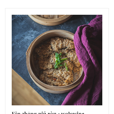
Fěn zhēng niú ròu • wołowina