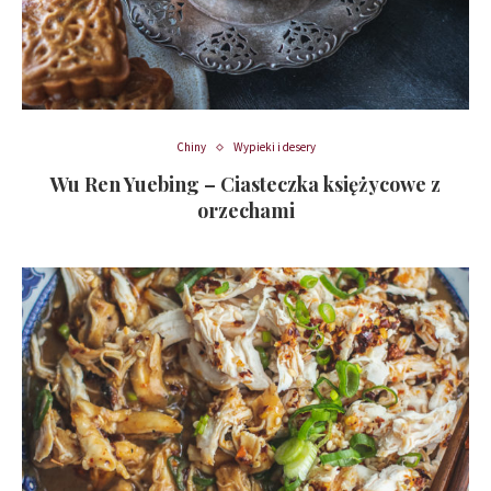
Chiny
Wypieki i desery
Wu Ren Yuebing – Ciasteczka księżycowe z
orzechami