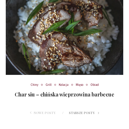
Chiny
Grill
Kolacja
Mięso
Obiad
Char siu – chińska wieprzowina barbecue
NOWE POSTY
STARSZE POSTY