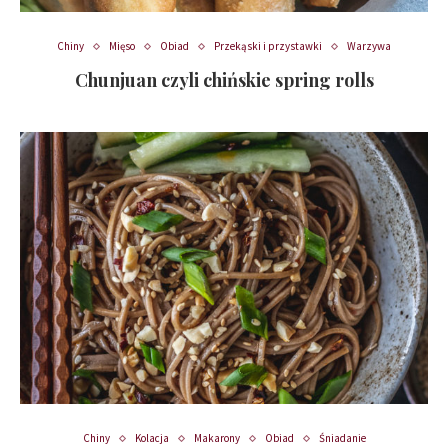
Chiny
Mięso
Obiad
Przekąski i przystawki
Warzywa
Chunjuan czyli chińskie spring rolls
Chiny
Kolacja
Makarony
Obiad
Śniadanie