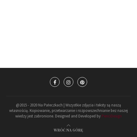
@2015 - 2020 Na Pałeczkach | Wszystkie zdjęcia i teksty są naszą
własnością. Kopiowanie, przetwarzanie i rozpowszechnianie bez naszej
wiedzy jest zabronione. Designed and Developed by
PenciDesign
WRÓĆ NA GÓRĘ