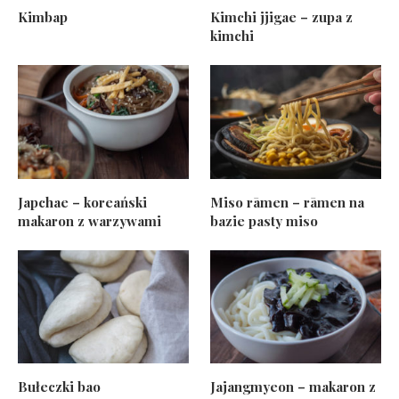
Kimbap
Kimchi jjigae – zupa z
kimchi
Japchae – koreański
Miso rāmen – rāmen na
makaron z warzywami
bazie pasty miso
Bułeczki bao
Jajangmyeon – makaron z