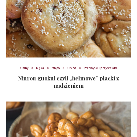
Chiny
Mąka
Mięso
Obiad
Przekąski i przystawki
Niurou guokui czyli „hełmowe” placki z
nadzieniem