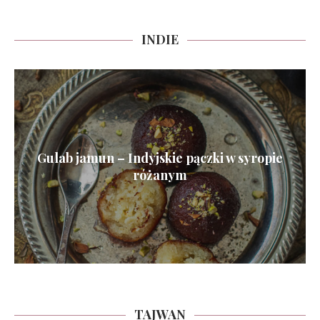
INDIE
Gulab jamun – Indyjskie pączki w syropie
różanym
TAJWAN