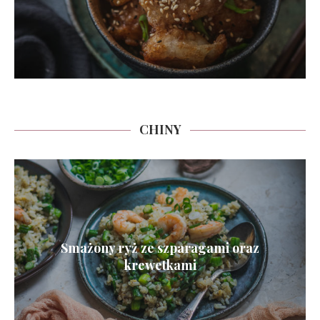
CHINY
Smażony ryż ze szparagami oraz
krewetkami