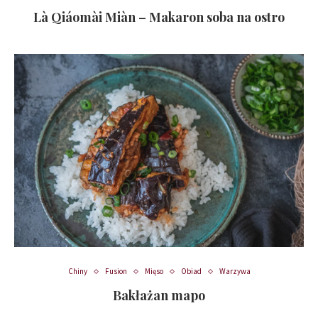
Là Qiáomài Miàn – Makaron soba na ostro
Chiny
Fusion
Mięso
Obiad
Warzywa
Bakłażan mapo