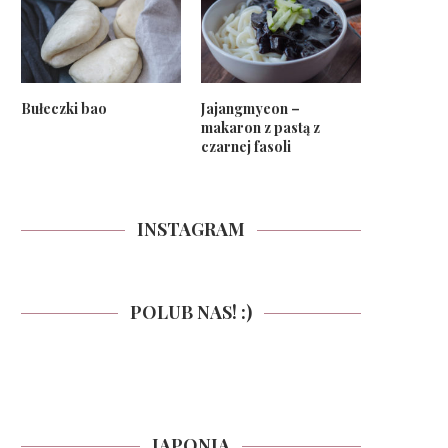
Bułeczki bao
Jajangmyeon –
makaron z pastą z
czarnej fasoli
INSTAGRAM
POLUB NAS! :)
JAPONIA