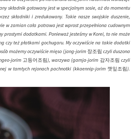
ny składnik gotowany jest w specjalnym sosie, aż do momentu
rzez składniki i zredukowany. Takie nasze swojskie duszenie,
ale w zamian cała potrawa jest wprost przepełniona cudownym
y prostymi dodatkami. Ponieważ jesteśmy w Korei, to nie może
g czy też płatkami gochugaru. My oczywiście na takie dodatki
posób możemy oczywiście mięso (jang-jorim
장조림
czyli duszona
ngeo-jorim
고등어조림
), warzywa (gamja-jorim
감자조림
czyli
anej w tamtych rejonach pachnotki (kkaennip-jorim
깻잎조림
).