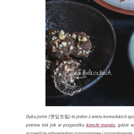
Dubu jorim (
깻잎조림
) to jeden z wielu koreańskich 
potraw tak jak w przypadku
kimchi mandu
, gdzie 
oczywiście odpowiednio przyprawione i przygotowane. 