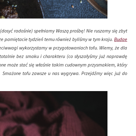
e (dosyć radośnie) spełniamy Waszą prośbę! Nie ruszamy się zbyt
rze pamiętacie tydzień temu również byliśmy w tym kraju.
Budae
zeciwwagi wykorzystamy w przygotowaniach tofu. Wiemy, że dla
 totalnie bez smaku i charakteru (co słyszałyśmy już naprawdę
ione może stać się właśnie takim cudownym przysmakiem, który
e. Smażone tofu zawsze u nas wygrywa. Przejdźmy więc już do