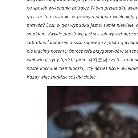
na sposób wykonania potrawy. W tym przypadku wybra
gdy sos ten zostanie w pewnym stopniu wchłonięty p
prawda? Sosu w tym wypadku jest w sumie niewiele, 
smakiem. Zwykle podstawą jest sos sojowy wzbogacan
zabraknąć połączenia sosu sojowego z pastą gochujan
nie kręcimy nosem ;) Oprócz tofu przygotować w ten s
wołowina), ryby (galchi-jorim
갈치조림
czy też godeu
nasze kochane ziemniaczki) czy nawet liście uwielbi
Każdy więc znajdzie coś dla siebie.