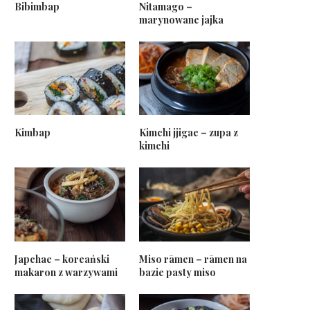
Bibimbap
Nitamago –
marynowane jajka
Kimbap
Kimchi jjigae – zupa z
kimchi
Japchae – koreański
Miso rāmen – rāmen na
makaron z warzywami
bazie pasty miso