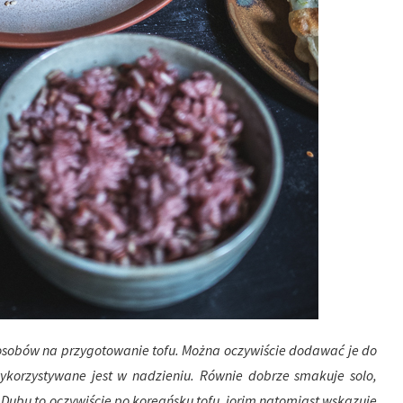
sposobów na przygotowanie tofu. Można oczywiście dodawać je do
wykorzystywane jest w nadzieniu. Równie dobrze smakuje solo,
Dubu to oczywiście po koreańsku tofu, jorim natomiast wskazuje