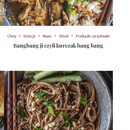
Chiny
Kolacja
Mięso
Obiad
Przekąski i przystawki
Bangbang ji czyli kurczak bang bang