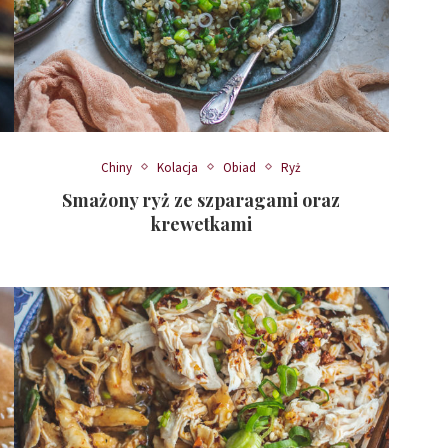
Chiny
Kolacja
Obiad
Ryż
Smażony ryż ze szparagami oraz
krewetkami