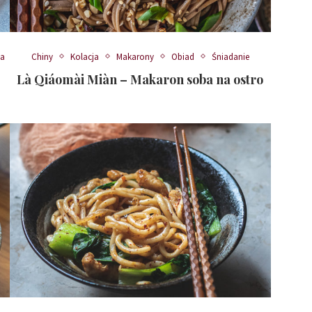
a
Chiny
Kolacja
Makarony
Obiad
Śniadanie
Là Qiáomài Miàn – Makaron soba na ostro