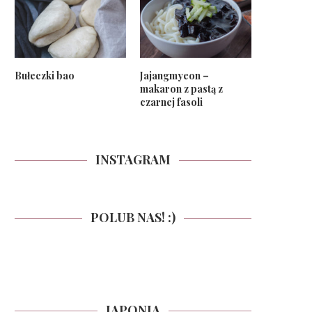
Bułeczki bao
Jajangmyeon –
makaron z pastą z
czarnej fasoli
INSTAGRAM
POLUB NAS! :)
JAPONIA