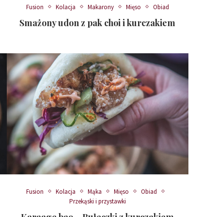
Fusion
Kolacja
Makarony
Mięso
Obiad
Smażony udon z pak choi i kurczakiem
Fusion
Kolacja
Mąka
Mięso
Obiad
Przekąski i przystawki
Karaage bao – Bułeczki z kurczakiem