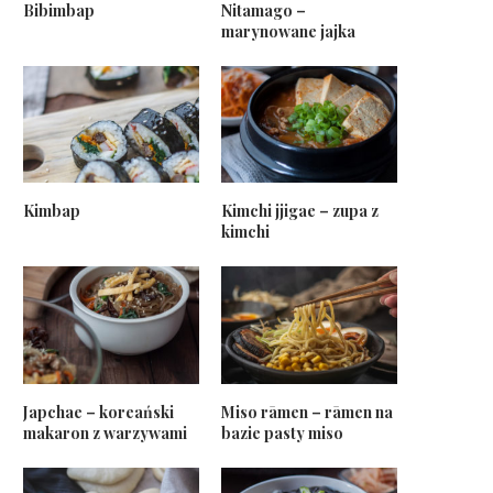
Bibimbap
Nitamago –
marynowane jajka
Kimbap
Kimchi jjigae – zupa z
kimchi
Japchae – koreański
Miso rāmen – rāmen na
makaron z warzywami
bazie pasty miso