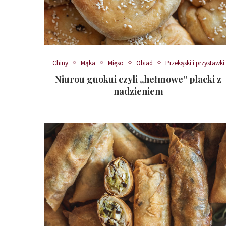
Chiny
Mąka
Mięso
Obiad
Przekąski i przystawki
Niurou guokui czyli „hełmowe” placki z
nadzieniem