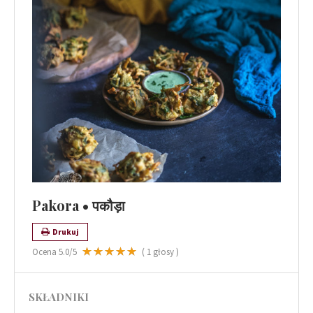
Pakora • पकौड़ा
Drukuj
Ocena
5.0
/5
(
1
głosy )
SKŁADNIKI