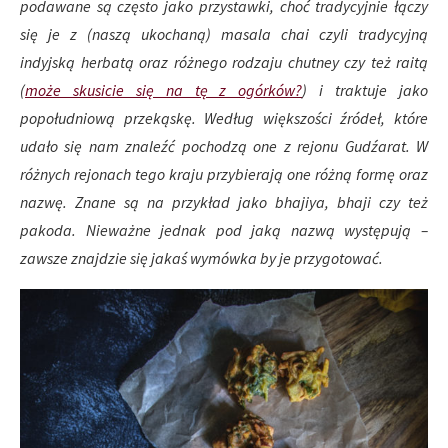
podawane są często jako przystawki, choć tradycyjnie łączy
się je z (naszą ukochaną) masala chai czyli tradycyjną
indyjską herbatą oraz różnego rodzaju chutney czy też raitą
(
może skusicie się na tę z ogórków?
) i traktuje jako
popołudniową przekąskę. Według większości źródeł, które
udało się nam znaleźć pochodzą one z rejonu Gudźarat. W
różnych rejonach tego kraju przybierają one różną formę oraz
nazwę. Znane są na przykład jako bhajiya, bhaji czy też
pakoda. Nieważne jednak pod jaką nazwą występują –
zawsze znajdzie się jakaś wymówka by je przygotować.