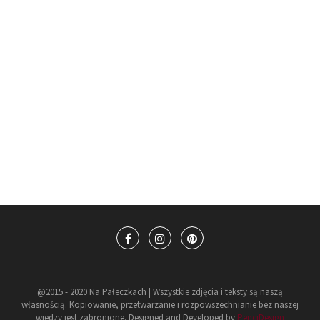
@2015 - 2020 Na Pałeczkach | Wszystkie zdjęcia i teksty są naszą
własnością. Kopiowanie, przetwarzanie i rozpowszechnianie bez naszej
wiedzy jest zabronione. Designed and Developed by
PenciDesign