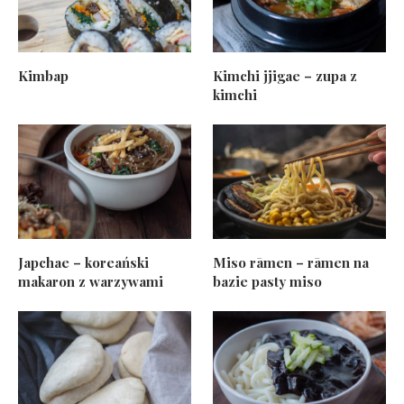
Kimbap
Kimchi jjigae – zupa z
kimchi
Japchae – koreański
Miso rāmen – rāmen na
makaron z warzywami
bazie pasty miso