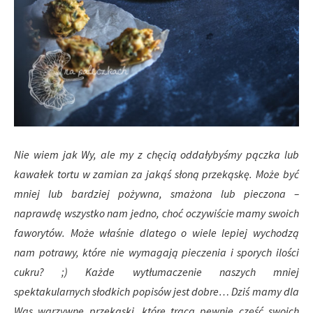
Nie wiem jak Wy, ale my z chęcią oddałybyśmy pączka lub
kawałek tortu w zamian za jakąś słoną przekąskę. Może być
mniej lub bardziej pożywna, smażona lub pieczona –
naprawdę wszystko nam jedno, choć oczywiście mamy swoich
faworytów. Może właśnie dlatego o wiele lepiej wychodzą
nam potrawy, które nie wymagają pieczenia i sporych ilości
cukru? ;) Każde wytłumaczenie naszych mniej
spektakularnych słodkich popisów jest dobre… Dziś mamy dla
Was warzywne przekąski, które tracą pewnie część swoich