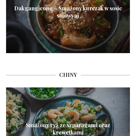
Dakgangjeong – Smażony kurczak w sosie
sojowym
CHINY
Smażony ryż ze szparagami oraz
krewetkami