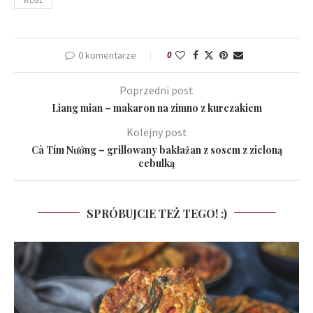
0 komentarze
0
Poprzedni post
Liang mian – makaron na zimno z kurczakiem
Kolejny post
Cà Tím Nướng – grillowany bakłażan z sosem z zieloną
cebulką
SPRÓBUJCIE TEŻ TEGO! :)