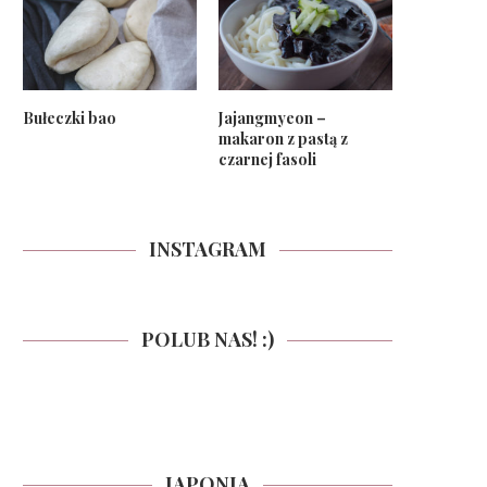
Bułeczki bao
Jajangmyeon –
makaron z pastą z
czarnej fasoli
INSTAGRAM
POLUB NAS! :)
JAPONIA