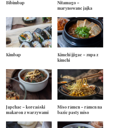
Bibimbap
Nitamago –
marynowane jajka
Kimbap
Kimchi jjigae – zupa z
kimchi
Japchae – koreański
Miso rāmen – rāmen na
makaron z warzywami
bazie pasty miso