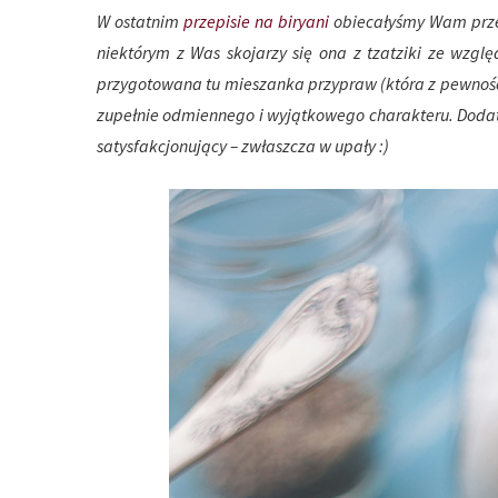
W ostatnim
przepisie na biryani
obiecałyśmy Wam przep
niektórym z Was skojarzy się ona z tzatziki ze wzg
przygotowana tu mieszanka przypraw (która z pewności
zupełnie odmiennego i wyjątkowego charakteru. Dodatk
satysfakcjonujący – zwłaszcza w upały :)