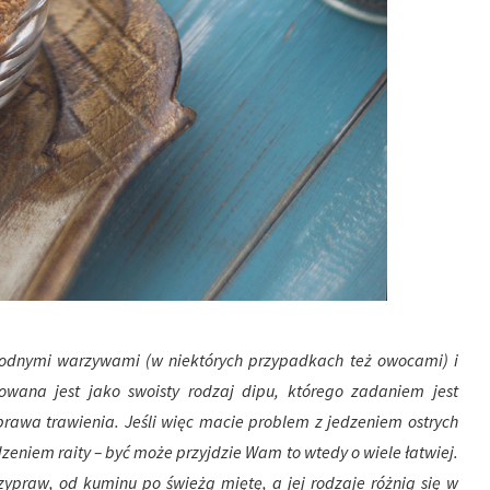
norodnymi warzywami (w niektórych przypadkach też owocami) i
ana jest jako swoisty rodzaj dipu, którego zadaniem jest
prawa trawienia. Jeśli więc macie problem z jedzeniem ostrych
zeniem raity – być może przyjdzie Wam to wtedy o wiele łatwiej.
ypraw, od kuminu po świeżą miętę, a jej rodzaje różnią się w