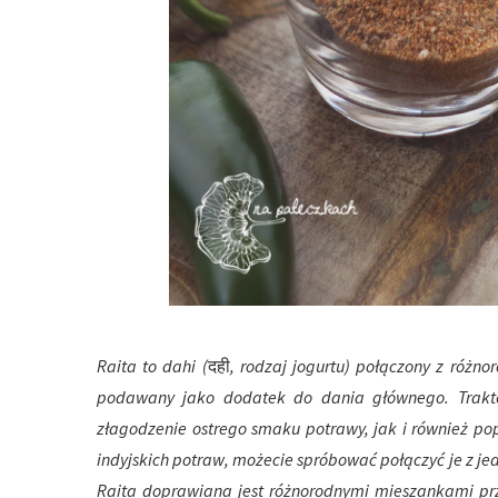
Raita to dahi (
दही
, rodzaj jogurtu) połączony z róż
podawany jako dodatek do dania głównego. Traktow
złagodzenie ostrego smaku potrawy, jak i również po
indyjskich potraw, możecie spróbować połączyć je z jed
Raita doprawiana jest różnorodnymi mieszankami prz