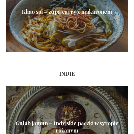
Khao soi – zupa curry z makaronem
INDIE
Gulab jamun – Indyjskie pączki w syropie
różanym