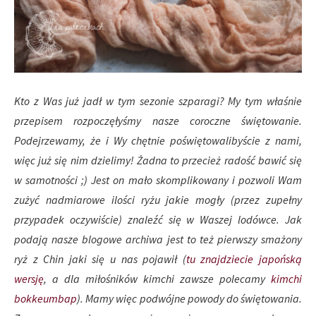
Kto z Was już jadł w tym sezonie szparagi? My tym właśnie
przepisem rozpoczęłyśmy nasze coroczne świętowanie.
Podejrzewamy, że i Wy chętnie poświętowalibyście z nami,
więc już się nim dzielimy! Żadna to przecież radość bawić się
w samotności ;) Jest on mało skomplikowany i pozwoli Wam
zużyć nadmiarowe ilości ryżu jakie mogły (przez zupełny
przypadek oczywiście) znaleźć się w Waszej lodówce. Jak
podają nasze blogowe archiwa jest to też pierwszy smażony
ryż z Chin jaki się u nas pojawił (
tu znajdziecie japońską
wersję
, a dla miłośników kimchi zawsze polecamy
kimchi
bokkeumbap
). Mamy więc podwójne powody do świętowania.