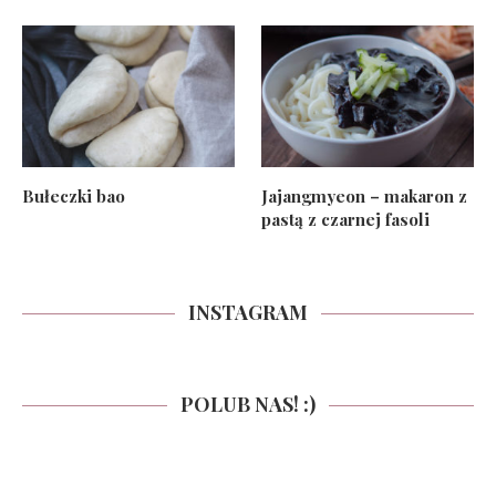
Bułeczki bao
Jajangmyeon – makaron z
pastą z czarnej fasoli
INSTAGRAM
POLUB NAS! :)