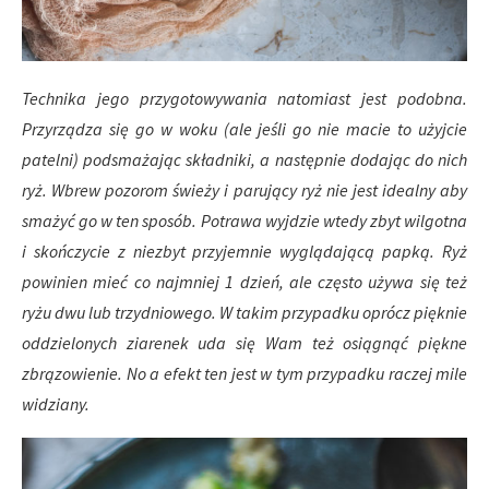
Technika jego przygotowywania natomiast jest podobna.
Przyrządza się go w woku (ale jeśli go nie macie to użyjcie
patelni) podsmażając składniki, a następnie dodając do nich
ryż. Wbrew pozorom świeży i parujący ryż nie jest idealny aby
smażyć go w ten sposób. Potrawa wyjdzie wtedy zbyt wilgotna
i skończycie z niezbyt przyjemnie wyglądającą papką. Ryż
powinien mieć co najmniej 1 dzień, ale często używa się też
ryżu dwu lub trzydniowego. W takim przypadku oprócz pięknie
oddzielonych ziarenek uda się Wam też osiągnąć piękne
zbrązowienie. No a efekt ten jest w tym przypadku raczej mile
widziany.