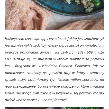
Historycznie rzecz ujmując, wynalazek jakim jest smażony ryż
jest już niezwykle sędziwy. Wierzy się, że został on wynaleziony
podczas panowania dynastii Sui czyli pomiędzy 589 a 618
r.n.e. Uznaje się, że miastem w którym powstała ta potrawa
jest Yangzhou we wschodnich Chinach. Ponieważ jak się
podejrzewa, smażony ryż powstał aby w łatwy i smaczny
sposób zużyć nadmiarowy ryż, istnieje milion sposobów na
jego przyrządzenie. Są oczywiście połączenia, które smakują
lepiej, ale w ogólnym zarysie w przypadku tej potrawy można
puścić wodze swojej kulinarnej fantazji.