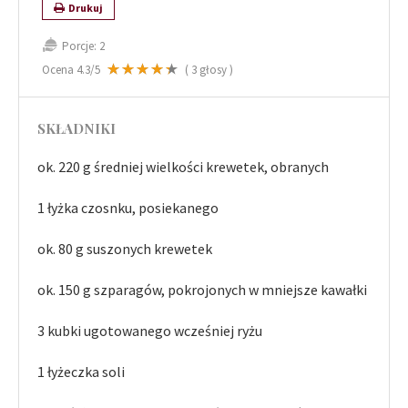
Drukuj
Porcje:
2
Ocena
4.3
/5
(
3
głosy )
SKŁADNIKI
ok. 220 g średniej wielkości krewetek, obranych
1 łyżka czosnku, posiekanego
ok. 80 g suszonych krewetek
ok. 150 g szparagów, pokrojonych w mniejsze kawałki
3 kubki ugotowanego wcześniej ryżu
1 łyżeczka soli