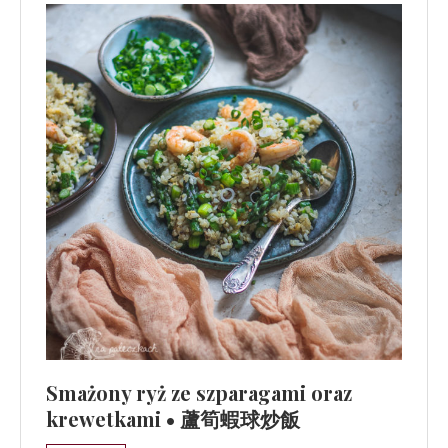
Smażony ryż ze szparagami oraz
krewetkami • 蘆筍蝦球炒飯