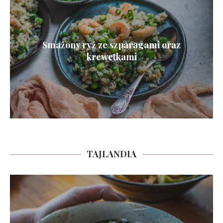
Smażony ryż ze szparagami oraz
krewetkami
TAJLANDIA