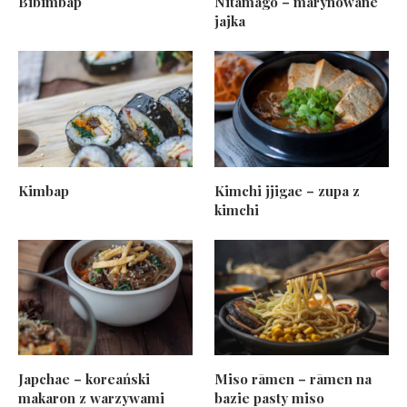
Bibimbap
Nitamago – marynowane
jajka
Kimbap
Kimchi jjigae – zupa z
kimchi
Japchae – koreański
Miso rāmen – rāmen na
makaron z warzywami
bazie pasty miso