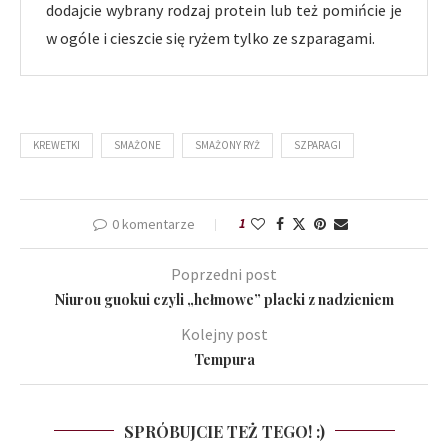
dodajcie wybrany rodzaj protein lub też pomińcie je
w ogóle i cieszcie się ryżem tylko ze szparagami.
KREWETKI
SMAŻONE
SMAŻONY RYŻ
SZPARAGI
0 komentarze
1
Poprzedni post
Niurou guokui czyli „hełmowe” placki z nadzieniem
Kolejny post
Tempura
SPRÓBUJCIE TEŻ TEGO! :)