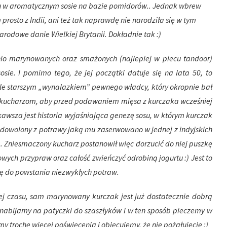
 w aromatycznym sosie na bazie pomidorów.. Jednak wbrew
rosto z Indii, ani też tak naprawdę nie narodziła się w tym
rodowe danie Wielkiej Brytanii. Dokładnie tak :)
nio marynowanych oraz smażonych (najlepiej w piecu tandoor)
sie. I pomimo tego, że jej początki datuje się na lata 50, to
le starszym „wynalazkiem” pewnego władcy, który okropnie bał
im kucharzom, aby przed podawaniem mięsa z kurczaka wcześniej
ekawsza jest historia wyjaśniająca genezę sosu, w którym kurczak
zadowolony z potrawy jaką mu zaserwowano w jednej z indyjskich
ha. Zniesmaczony kucharz postanowił więc dorzucić do niej puszkę
ych przypraw oraz całość zwieńczyć odrobiną jogurtu :) Jest to
ię do powstania niezwykłych potraw.
ej czasu, sam marynowany kurczak jest już dostatecznie dobrą
nabijamy na patyczki do szaszłyków i w ten sposób pieczemy w
my trochę więcej poświęcenia i obiecujemy, że nie pożałujecie :)