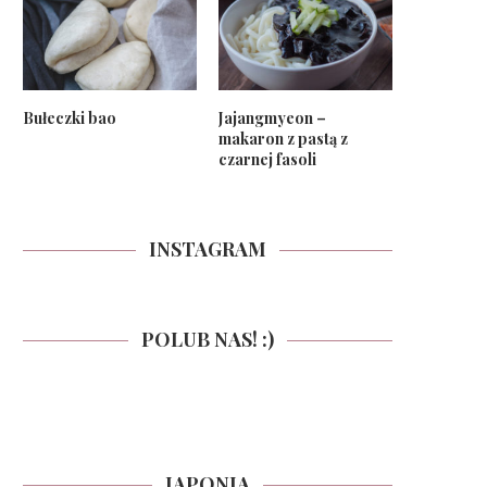
Bułeczki bao
Jajangmyeon –
makaron z pastą z
czarnej fasoli
INSTAGRAM
POLUB NAS! :)
JAPONIA