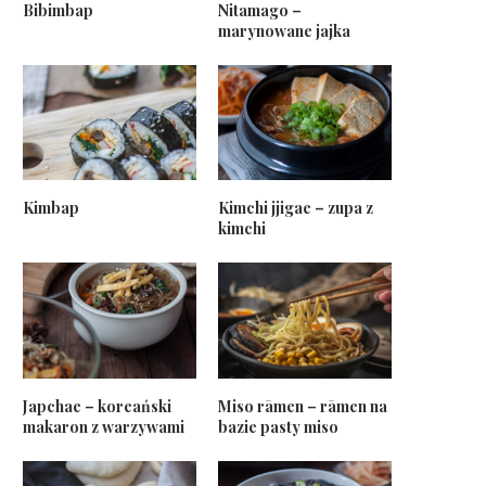
Bibimbap
Nitamago –
marynowane jajka
Kimbap
Kimchi jjigae – zupa z
kimchi
Japchae – koreański
Miso rāmen – rāmen na
makaron z warzywami
bazie pasty miso