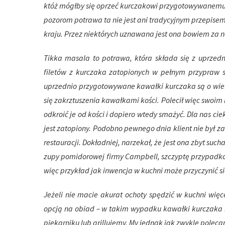
któż mógłby się oprzeć kurczakowi przygotowywanemu
pozorom potrawa ta nie jest ani tradycyjnym przepisem p
kraju. Przez niektórych uznawana jest ona bowiem za na
Tikka masala to potrawa, która składa się z uprzed
filetów z kurczaka zatopionych w pełnym przypraw so
uprzednio przygotowywane kawałki kurczaka są o wie
się zakrztuszenia kawałkami kości. Polecił więc swo
odkroić je od kości i dopiero wtedy smażyć. Dla nas ci
jest zatopiony. Podobno pewnego dnia klient nie był 
restauracji. Dokładniej, narzekał, że jest ona zbyt suc
zupy pomidorowej firmy Campbell, szczyptę przypadkow
więc przykład jak inwencja w kuchni może przyczynić s
Jeżeli nie macie akurat
ochoty spędzić w kuchni więc
opcją na obiad – w takim wypadku kawałki kurczaka 
piekarniku lub grillujemy. My jednak jak zwykle poleca