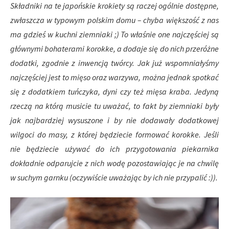
Składniki na te japońskie krokiety są raczej ogólnie dostępne,
zwłaszcza w typowym polskim domu – chyba większość z nas
ma gdzieś w kuchni ziemniaki ;) To właśnie one najczęściej są
głównymi bohaterami korokke, a dodaje się do nich przeróżne
dodatki, zgodnie z inwencją twórcy. Jak już wspomniałyśmy
najczęściej jest to mięso oraz warzywa, można jednak spotkać
się z dodatkiem tuńczyka, dyni czy też mięsa kraba.
Jedyną
rzeczą na którą musicie tu uważać, to fakt by ziemniaki były
jak najbardziej wysuszone i by nie dodawały dodatkowej
wilgoci do masy, z której będziecie formować korokke. Jeśli
nie będziecie używać do ich przygotowania piekarnika
dokładnie odparujcie z nich wodę pozostawiając je na chwilę
w suchym garnku (oczywiście uważając by ich nie przypalić :)).