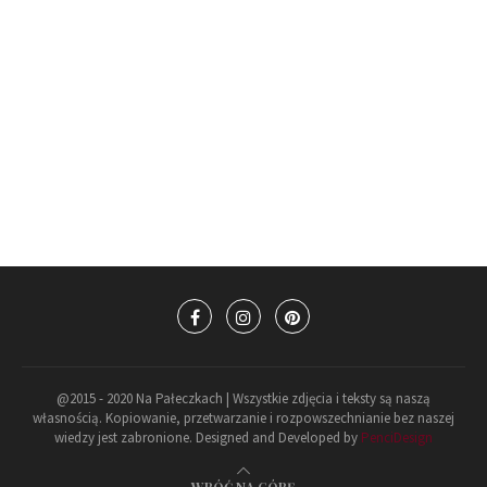
@2015 - 2020 Na Pałeczkach | Wszystkie zdjęcia i teksty są naszą
własnością. Kopiowanie, przetwarzanie i rozpowszechnianie bez naszej
wiedzy jest zabronione. Designed and Developed by
PenciDesign