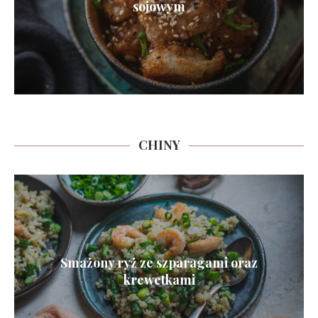
sojowym
CHINY
Smażony ryż ze szparagami oraz
krewetkami