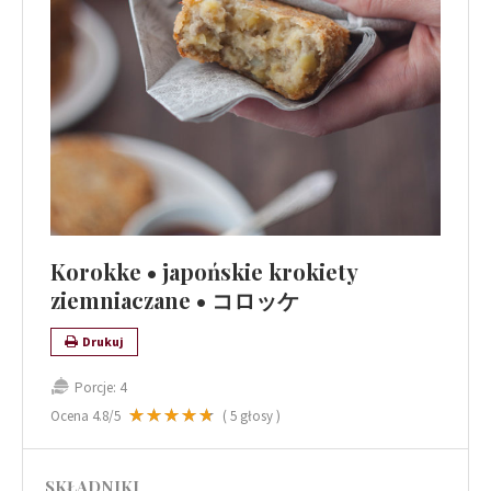
Korokke • japońskie krokiety
ziemniaczane • コロッケ
Drukuj
Porcje:
4
Ocena
4.8
/5
(
5
głosy )
SKŁADNIKI