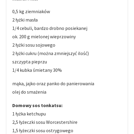
0,5 kg ziemniaków
2 łyżki masła
1/4 cebuli, bardzo drobno posiekanej
ok. 200 g mielonej wieprzowiny
2 łyżki sosu sojowego
2 łyżki cukru (można zmniejszyć ilość)
szczypta pieprzu
1/4 kubka śmietany 30%
mąka, jajko oraz panko do panierowania
olej do smażenia
Domowy sos tonkatsu:
1 łyżka ketchupu
2,5 łyżeczki sosu Worcestershire
1,5 łyżeczki sosu ostrygowego