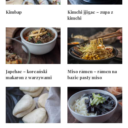
Kimbap
Kimchi jjigae – zupa z
kimchi
Japchae – koreański
Miso rāmen – rāmen na
makaron z warzywami
bazie pasty miso