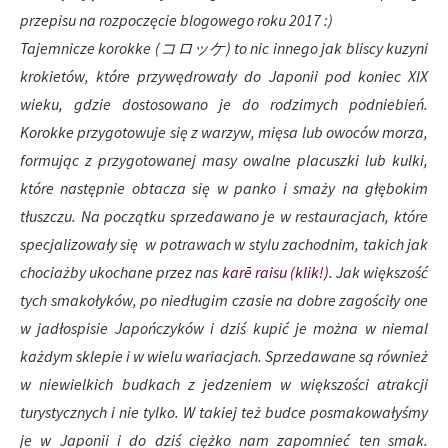
przepisu na rozpoczęcie blogowego roku 2017 :)
Tajemnicze korokke (コロッケ) to nic innego jak bliscy kuzyni
krokietów, które przywędrowały do Japonii pod koniec XIX
wieku, gdzie dostosowano je do rodzimych podniebień.
Korokke przygotowuje się z warzyw, mięsa lub owoców morza,
formując z przygotowanej masy owalne placuszki lub kulki,
które następnie obtacza się w panko i smaży na głębokim
tłuszczu.
Na początku sprzedawano je w restauracjach, które
specjalizowały się w potrawach w stylu zachodnim, takich jak
chociażby ukochane przez nas
karē raisu (klik!)
. Jak większość
tych smakołyków, po niedługim czasie na dobre zagościły one
w jadłospisie Japończyków i dziś kupić je można w niemal
każdym sklepie i w wielu wariacjach. Sprzedawane są również
w niewielkich budkach z jedzeniem w większości atrakcji
turystycznych i nie tylko. W takiej też budce posmakowałyśmy
je w Japonii i do dziś ciężko nam zapomnieć ten smak.