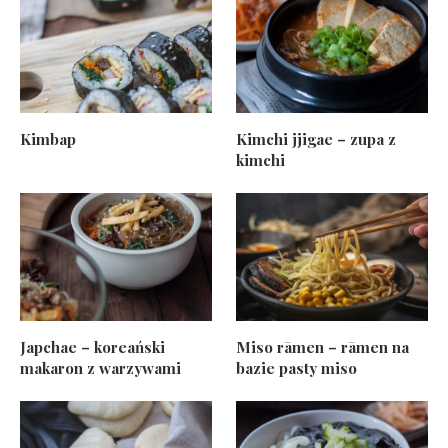
Kimbap
Kimchi jjigae – zupa z
kimchi
Japchae – koreański
Miso rāmen – rāmen na
makaron z warzywami
bazie pasty miso