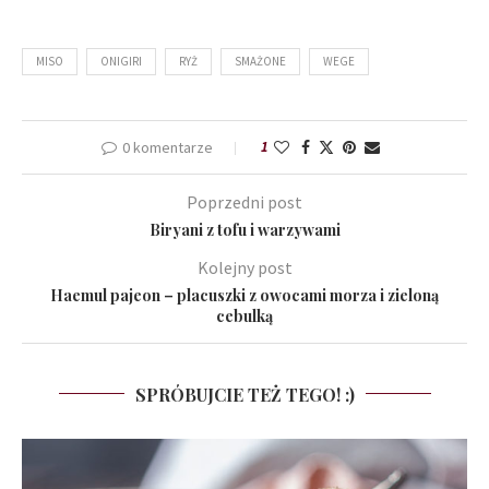
MISO
ONIGIRI
RYŻ
SMAŻONE
WEGE
0 komentarze
1
Poprzedni post
Biryani z tofu i warzywami
Kolejny post
Haemul pajeon – placuszki z owocami morza i zieloną
cebulką
SPRÓBUJCIE TEŻ TEGO! :)