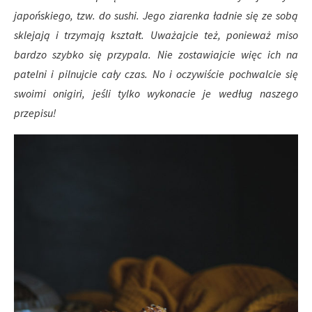
japońskiego, tzw. do sushi. Jego ziarenka ładnie się ze sobą
sklejają i trzymają kształt. Uważajcie też, ponieważ miso
bardzo szybko się przypala. Nie zostawiajcie więc ich na
patelni i pilnujcie cały czas. No i oczywiście pochwalcie się
swoimi onigiri, jeśli tylko wykonacie je według naszego
przepisu!