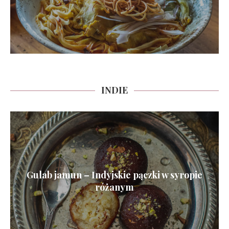
INDIE
Gulab jamun – Indyjskie pączki w syropie
różanym