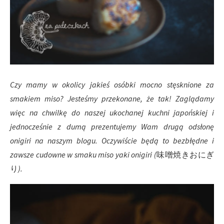
Czy mamy w okolicy jakieś osóbki mocno stęsknione za
smakiem miso? Jesteśmy przekonane, że tak! Zaglądamy
więc na chwilkę do naszej ukochanej kuchni japońskiej i
jednocześnie z dumą prezentujemy Wam drugą odsłonę
onigiri na naszym blogu. Oczywiście będą to bezbłędne i
zawsze cudowne w smaku miso yaki onigiri (
味噌焼きおにぎ
り
).