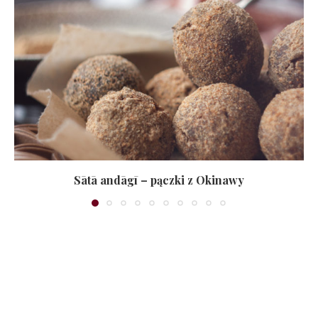
Sātā andāgī – pączki z Okinawy