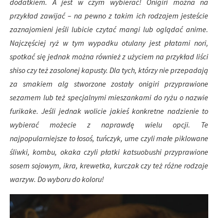
dodatkiem. A jest w czym wybierać! Onigiri można na
przykład zawijać – na pewno z takim ich rodzajem jesteście
zaznajomieni jeśli lubicie czytać mangi lub oglądać anime.
Najczęściej ryż w tym wypadku otulany jest płatami nori,
spotkać się jednak można również z użyciem na przykład liści
shiso czy też zasolonej kapusty. Dla tych, którzy nie przepadają
za smakiem alg stworzone zostały onigiri przyprawione
sezamem lub też specjalnymi mieszankami do ryżu o nazwie
furikake. Jeśli jednak wolicie jakieś konkretne nadzienie to
wybierać możecie z naprawdę wielu opcji. Te
najpopularniejsze to łosoś, tuńczyk, ume czyli małe piklowane
śliwki, kombu, okaka czyli płatki katsuobushi przyprawione
sosem sojowym, ikra, krewetka, kurczak czy też różne rodzaje
warzyw. Do wyboru do koloru!