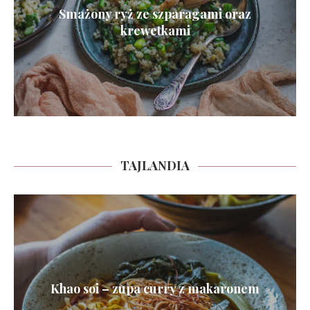
Smażony ryż ze szparagami oraz
krewetkami
TAJLANDIA
Khao soi – zupa curry z makaronem