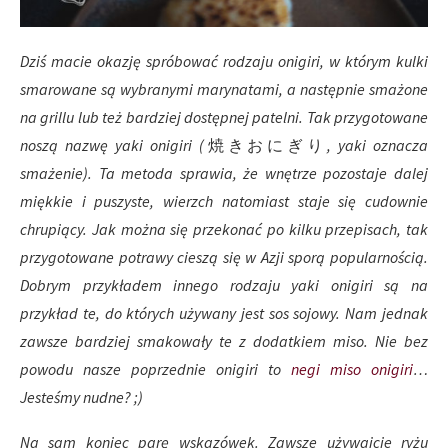
Dziś macie okazję spróbować rodzaju onigiri, w którym kulki
smarowane są wybranymi marynatami, a następnie smażone
na grillu lub też bardziej dostępnej patelni. Tak przygotowane
noszą nazwę yaki onigiri (
焼きおにぎり
, yaki oznacza
smażenie). Ta metoda sprawia, że wnętrze pozostaje dalej
miękkie i puszyste, wierzch natomiast staje się cudownie
chrupiący. Jak można się przekonać po kilku przepisach, tak
przygotowane potrawy cieszą się w Azji sporą popularnością.
Dobrym przykładem innego rodzaju yaki onigiri są na
przykład te, do których używany jest sos sojowy. Nam jednak
zawsze bardziej smakowały te z dodatkiem miso. Nie bez
powodu nasze poprzednie onigiri to
negi miso onigiri
…
Jesteśmy nudne? ;)
Na sam koniec parę wskazówek. Zawsze używajcie ryżu