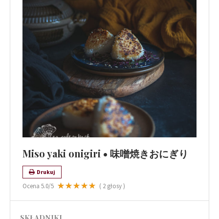
Miso yaki onigiri • 味噌焼きおにぎり
Drukuj
Ocena
5.0
/5
(
2
głosy )
SKŁADNIKI