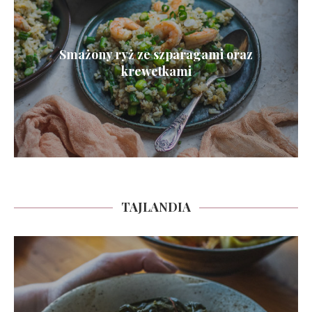
Smażony ryż ze szparagami oraz
krewetkami
TAJLANDIA