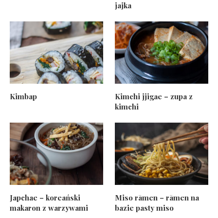
jajka
Kimbap
Kimchi jjigae – zupa z
kimchi
Japchae – koreański
Miso rāmen – rāmen na
makaron z warzywami
bazie pasty miso