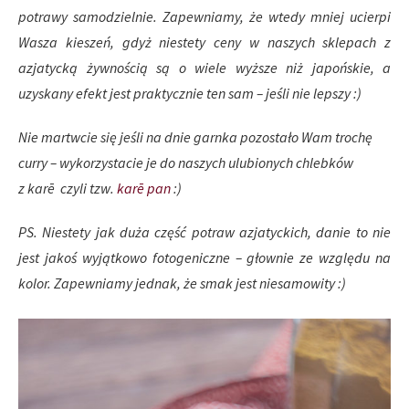
potrawy samodzielnie. Zapewniamy, że wtedy mniej ucierpi
Wasza kieszeń, gdyż niestety ceny w naszych sklepach z
azjatycką żywnością są o wiele wyższe niż japońskie, a
uzyskany efekt jest praktycznie ten sam – jeśli nie lepszy :)
Nie martwcie się jeśli na dnie garnka pozostało Wam trochę
curry – wykorzystacie je do naszych ulubionych chlebków
z kar
ē
czyli tzw.
kar
ē
pan
:)
PS. Niestety jak duża część potraw azjatyckich, danie to nie
jest jakoś wyjątkowo fotogeniczne – głownie ze względu na
kolor. Zapewniamy jednak, że smak jest niesamowity :)