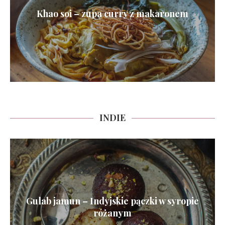
Khao soi – zupa curry z makaronem
INDIE
Gulab jamun – Indyjskie pączki w syropie
różanym