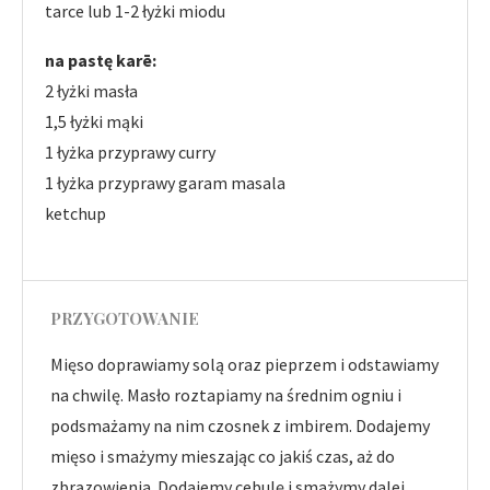
tarce lub 1-2 łyżki miodu
na pastę karē:
2 łyżki masła
1,5 łyżki mąki
1 łyżka przyprawy curry
1 łyżka przyprawy garam masala
ketchup
PRZYGOTOWANIE
Mięso doprawiamy solą oraz pieprzem i odstawiamy
na chwilę. Masło roztapiamy na średnim ogniu i
podsmażamy na nim czosnek z imbirem. Dodajemy
mięso i smażymy mieszając co jakiś czas, aż do
zbrązowienia. Dodajemy cebulę i smażymy dalej