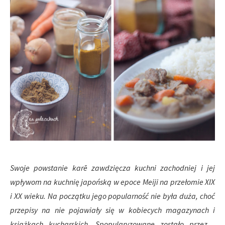
Swoje powstanie
kar
ē
zawdzięcza kuchni zachodniej i jej
wpływom na kuchnię japońską w epoce Meiji na przełomie XIX
i XX wieku. Na początku jego popularność nie była duża, choć
przepisy na nie pojawiały się w kobiecych magazynach i
książkach kucharskich. Spopularyzowane zostało przez…