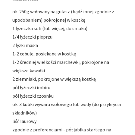
ok. 250g wołowiny na gulasz (bądź innej zgodnie z
upodobaniem) pokrojonej w kostkę
1 łyżeczka soli (lub więcej, do smaku)
1/4 łyżeczki pieprzu
2 łyżki masła
1-2 cebule, posiekane w kostkę
1-2 średniej wielkości marchewki, pokrojone na
większe kawałki
2 ziemniaki, pokrojone w większą kostkę
pół łyżeczki imbiru
pół łyżeczki czosnku
ok. 3 kubki wywaru wołowego lub wody (do przykrycia
składników)
liść laurowy
zgodnie z preferencjami - pół jabłka startego na