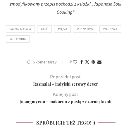
zmodyfikowany przepis pochodzi z książki „Japanese Soul
Cooking”
GARAM MASALA
KARĒ
MIĘSO
PRZYPRAWY
WARZYWA
WOŁOWINA
6 komentarzy
0
Poprzedni post
Rasmalai – indyjski serowy deser
Kolejny post
Jajangmyeon – makaron z pastą z czarnej fasoli
SPRÓBUJCIE TEŻ TEGO! :)