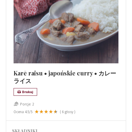
Karē raisu • japońskie curry • カレー
ライス
Drukuj
Porcje:
2
Ocena
4.5
/5
(
6
głosy )
SKŁADNIKI