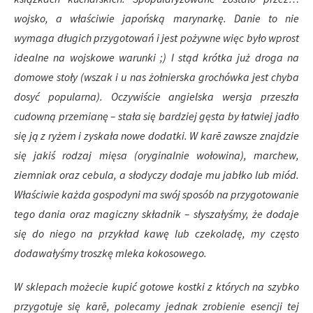
wojsko, a właściwie japońską marynarkę. Danie to nie
wymaga długich przygotowań i jest pożywne więc było wprost
idealne na wojskowe warunki ;) I stąd krótka już droga na
domowe stoły (wszak i u nas żołnierska grochówka jest chyba
dosyć popularna). Oczywiście angielska wersja przeszła
cudowną przemianę – stała się bardziej gęsta by łatwiej jadło
się ją z ryżem i zyskała nowe dodatki. W
kar
ē
zawsze znajdzie
się jakiś rodzaj mięsa (oryginalnie wołowina), marchew,
ziemniak oraz cebula, a słodyczy dodaje mu jabłko lub miód.
Właściwie każda gospodyni ma swój sposób na przygotowanie
tego dania oraz magiczny składnik – słyszałyśmy, że dodaje
się do niego na przykład kawę lub czekoladę, my często
dodawałyśmy troszkę mleka kokosowego.
W sklepach możecie kupić gotowe kostki z których na szybko
przygotuje się
kar
ē
, polecamy jednak zrobienie esencji tej