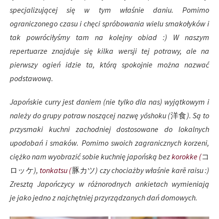
specjalizującej się w tym właśnie daniu. Pomimo
ograniczonego czasu i chęci spróbowania wielu smakołyków i
tak powróciłyśmy tam na kolejny obiad :) W naszym
repertuarze znajduje się kilka wersji tej potrawy, ale na
pierwszy ogień idzie ta, którą spokojnie można nazwać
podstawową.
Japońskie curry jest daniem (nie tylko dla nas) wyjątkowym i
należy do grupy potraw noszącej nazwę yōshoku (
洋食
). Są to
przysmaki kuchni zachodniej dostosowane do lokalnych
upodobań i smaków. Pomimo swoich zagranicznych korzeni,
ciężko nam wyobrazić sobie kuchnię japońską bez
korokke (
コ
ロッケ
),
tonkatsu (
豚カツ
) czy chociażby właśnie kar
ē
raisu :)
Zresztą
Japończycy w różnorodnych ankietach wymieniają
je
jako jedno z najchętniej przyrządzanych dań domowych.