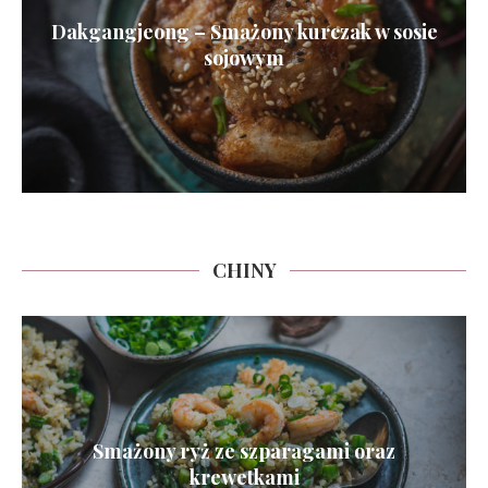
Dakgangjeong – Smażony kurczak w sosie
sojowym
CHINY
Smażony ryż ze szparagami oraz
krewetkami