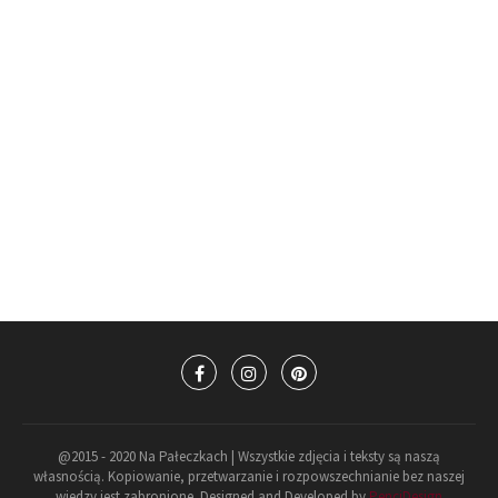
@2015 - 2020 Na Pałeczkach | Wszystkie zdjęcia i teksty są naszą
własnością. Kopiowanie, przetwarzanie i rozpowszechnianie bez naszej
wiedzy jest zabronione. Designed and Developed by
PenciDesign