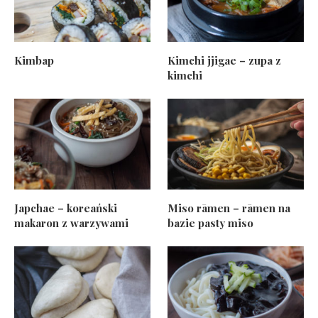
Kimbap
Kimchi jjigae – zupa z
kimchi
Japchae – koreański
Miso rāmen – rāmen na
makaron z warzywami
bazie pasty miso