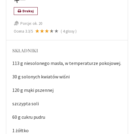
Drukuj
Porcje:
ok. 20
Ocena
3.3
/5
(
4
głosy )
SKŁADNIKI
113 g niesolonego masła, w temperaturze pokojowej.
30 g solonych kwiatów wiśni
120 g mąki pszennej
szczypta soli
60 g cukru pudru
1 żółtko