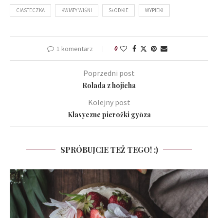
CIASTECZKA
KWIATY WIŚNI
SŁODKIE
WYPIEKI
1 komentarz
0
Poprzedni post
Rolada z hōjicha
Kolejny post
Klasyczne pierożki gyōza
SPRÓBUJCIE TEŻ TEGO! :)