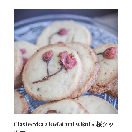
Ciasteczka z kwiatami wiśni • 桜クッ
キー