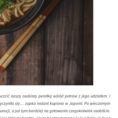
czcić naszą osobistą perełką wśród potraw z jego udziałem. I
zyczyniła się… zupka instant kupiona w Japonii. Po wieczornym
auracji, a już tym bardziej na gotowanie czegokolwiek osobiście.