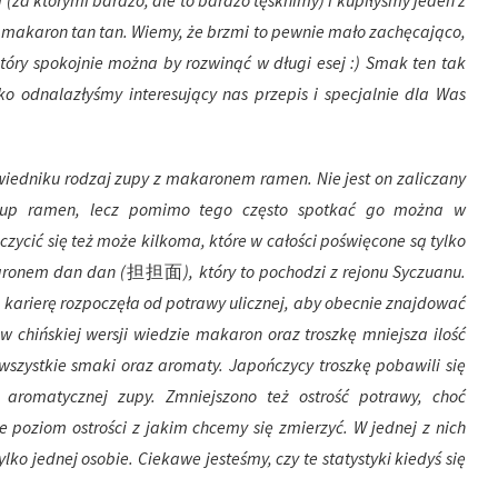
(za którymi bardzo, ale to bardzo tęsknimy) i kupiłyśmy jeden z
na makaron tan tan. Wiemy, że brzmi to pewnie mało zachęcająco,
który spokojnie można by rozwinąć w długi esej :) Smak ten tak
o odnalazłyśmy interesujący nas przepis i specjalnie dla Was
edniku rodzaj zupy z makaronem ramen. Nie jest on zaliczany
 zup ramen, lecz pomimo tego często spotkać go można w
czycić się też może kilkoma, które w całości poświęcone są tylko
aronem dan dan (
担担面
), który to pochodzi z rejonu Syczuanu.
 karierę rozpoczęła od potrawy ulicznej, aby obecnie znajdować
 w chińskiej wersji wiedzie makaron oraz troszkę mniejsza ilość
wszystkie smaki oraz aromaty. Japończycy troszkę pobawili się
 aromatycznej zupy. Zmniejszono też ostrość potrawy, choć
 poziom ostrości z jakim chcemy się zmierzyć. W jednej z nich
lko jednej osobie. Ciekawe jesteśmy, czy te statystyki kiedyś się