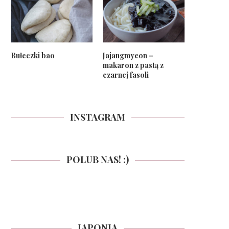
Bułeczki bao
Jajangmyeon –
makaron z pastą z
czarnej fasoli
INSTAGRAM
POLUB NAS! :)
JAPONIA