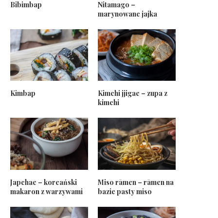
Bibimbap
Nitamago –
marynowane jajka
Kimbap
Kimchi jjigae – zupa z
kimchi
Japchae – koreański
Miso rāmen – rāmen na
makaron z warzywami
bazie pasty miso