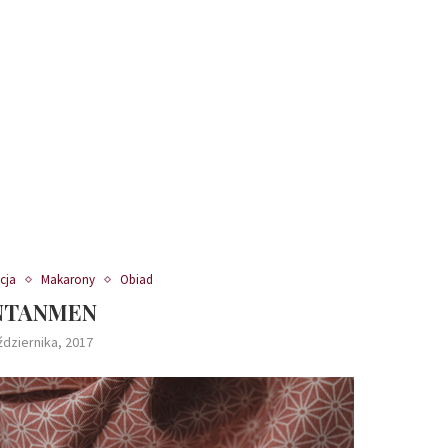
cja
Makarony
Obiad
NTANMEN
ździernika, 2017