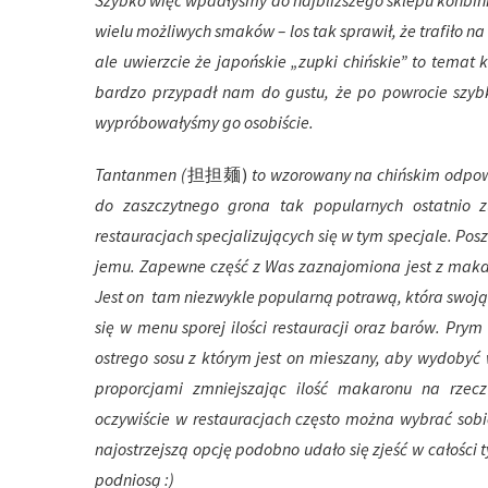
Szybko więc wpadłyśmy do najbliższego sklepu konbini 
wielu możliwych smaków – los tak sprawił, że trafiło 
ale uwierzcie że japońskie „zupki chińskie” to temat 
bardzo przypadł nam do gustu, że po powrocie szybk
wypróbowałyśmy go osobiście.
Tantanmen (
担担麺)
to wzorowany na chińskim odpowi
do zaszczytnego grona tak popularnych ostatnio
restauracjach specjalizujących się w tym specjale. Posz
jemu. Zapewne część z Was zaznajomiona jest z mak
Jest on tam niezwykle popularną potrawą, która swoją
się w menu sporej ilości restauracji oraz barów. Prym
ostrego sosu z którym jest on mieszany, aby wydobyć 
proporcjami zmniejszając ilość makaronu na rzecz
oczywiście w restauracjach często można wybrać sobie
najostrzejszą opcję podobno udało się zjeść w całości ty
podniosą :)