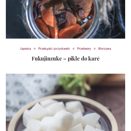
Japonia
Przekąski i przystawki
Przetwory
Warzywa
Fukujinzuke – pikle do karē