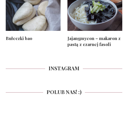
Bułeczki bao
Jajangmyeon – makaron z
pastą z czarnej fasoli
INSTAGRAM
POLUB NAS! :)