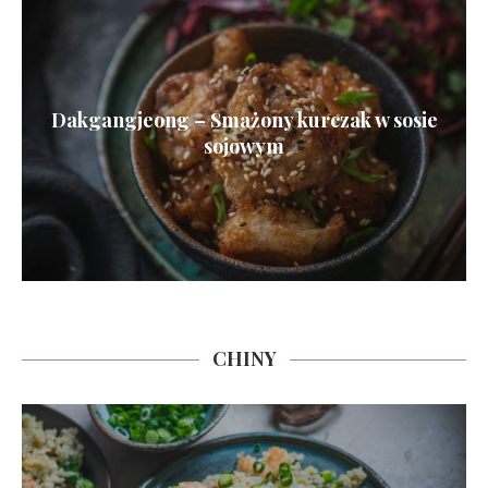
Dakgangjeong – Smażony kurczak w sosie
sojowym
CHINY