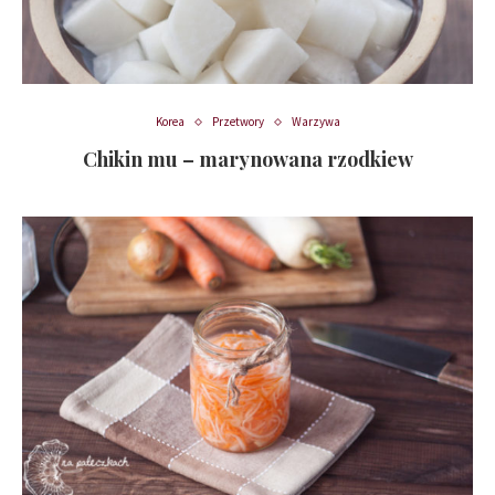
Korea
Przetwory
Warzywa
Chikin mu – marynowana rzodkiew