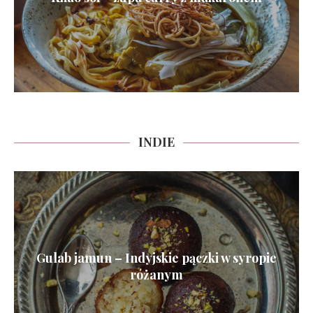
INDIE
Gulab jamun – Indyjskie pączki w syropie
różanym