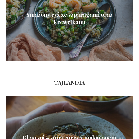
Smażony ryż ze szparagami oraz
krewetkami
TAJLANDIA
Khao soi – zupa curry z makaronem