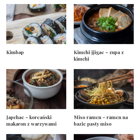
Kimbap
Kimchi jjigae – zupa z
kimchi
Japchae – koreański
Miso rāmen – rāmen na
makaron z warzywami
bazie pasty miso