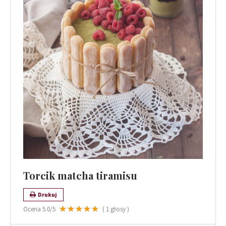
Torcik matcha tiramisu
Drukuj
Ocena
5.0
/5
(
1
głosy )