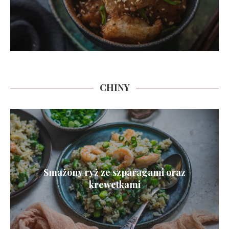
CHINY
Smażony ryż ze szparagami oraz
krewetkami