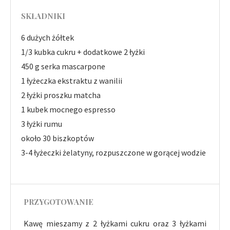
SKŁADNIKI
6 dużych żółtek
1/3 kubka cukru + dodatkowe 2 łyżki
450 g serka mascarpone
1 łyżeczka ekstraktu z wanilii
2 łyżki proszku matcha
1 kubek mocnego espresso
3 łyżki rumu
około 30 biszkoptów
3-4 łyżeczki żelatyny, rozpuszczone w gorącej wodzie
PRZYGOTOWANIE
Kawę mieszamy z 2 łyżkami cukru oraz 3 łyżkami