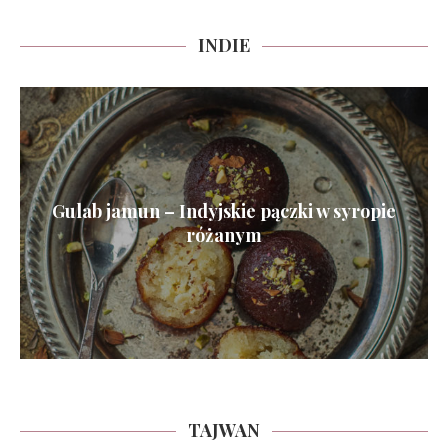
INDIE
Gulab jamun – Indyjskie pączki w syropie
różanym
TAJWAN