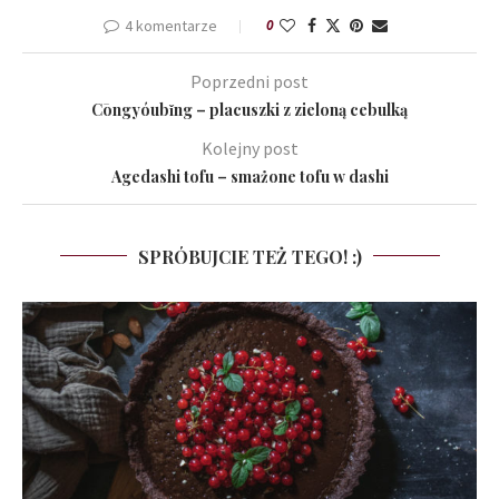
4 komentarze
0
Poprzedni post
Cōngyóubǐng – placuszki z zieloną cebulką
Kolejny post
Agedashi tofu – smażone tofu w dashi
SPRÓBUJCIE TEŻ TEGO! :)