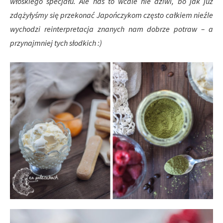
włoskiego specjału. Ale nas to wcale nie dziwi, bo jak już
zdążyłyśmy się przekonać Japończykom często całkiem nieźle
wychodzi reinterpretacja znanych nam dobrze potraw – a
przynajmniej tych słodkich :)