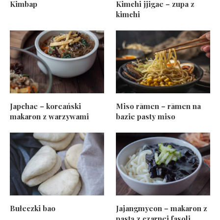
Kimbap
Kimchi jjigae – zupa z
kimchi
Japchae – koreański
Miso rāmen – rāmen na
makaron z warzywami
bazie pasty miso
Bułeczki bao
Jajangmyeon – makaron z
pastą z czarnej fasoli