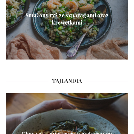
Smażony ryż ze szparagami oraz
krewetkami
TAJLANDIA