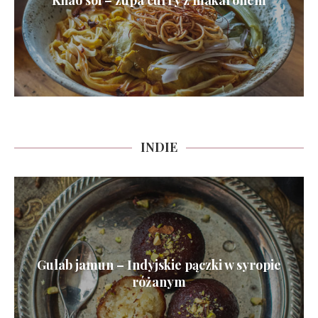
Khao soi – zupa curry z makaronem
INDIE
Gulab jamun – Indyjskie pączki w syropie
różanym