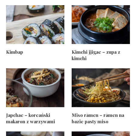
Kimbap
Kimchi jjigae – zupa z
kimchi
Japchae – koreański
Miso rāmen – rāmen na
makaron z warzywami
bazie pasty miso