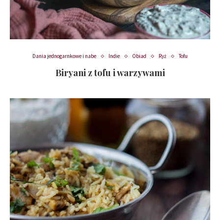
Dania jednogarnkowe i nabe
Indie
Obiad
Ryż
Tofu
Biryani z tofu i warzywami