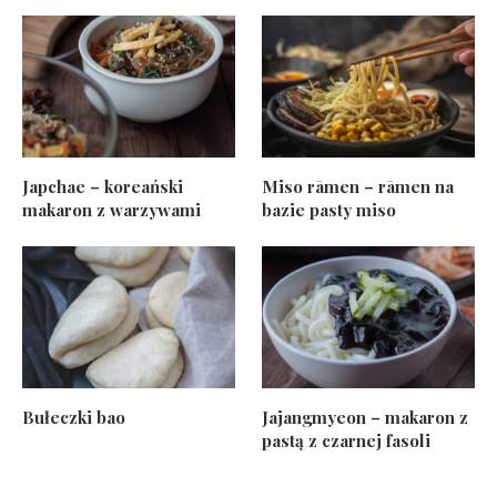
Japchae – koreański
Miso rāmen – rāmen na
makaron z warzywami
bazie pasty miso
Bułeczki bao
Jajangmyeon – makaron z
pastą z czarnej fasoli