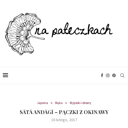
Japonia
Mąka
Wypieki i desery
SĀTĀ ANDĀGĪ – PĄCZKI Z OKINAWY
16 lutego, 2017