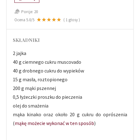
Porcje:
20
Ocena
5.0
/5
(
1
głosy )
SKŁADNIKI
2 jajka
40 g ciemnego cukru muscovado
40 g drobnego cukru do wypieków
15 g masła, roztopionego
200 g mąki pszennej
0,5 łyżeczki proszku do pieczenia
olej do smażenia
mąka kinako oraz około 20 g cukru do oprószenia
(
mąkę możecie wykonać w ten sposób
)