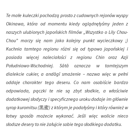
Te małe kuleczki pochodzą prosto z cudownych rejonów wyspy
Okinawa, która od momentu kiedy oglądnęłyśmy jeden z
naszych ulubionych japońskich filmów „Wszystko o Lily Chou-
Chou” marzy się nam jako kolejny punkt wycieczkowy ;)
Kuchnia tamtego regionu różni się od typowo japońskiej i
posiada więcej naleciałości z regionu Chin oraz Azji
Południowo-Wschodniej. Sātā oznacza w tamtejszym
dialekcie cukier, a andāgī smażenie – nazwa więc w pełni
oddaje charakter tego deseru. Co nam osobiście bardzo
odpowiada, pączki te nie są zbyt słodkie, a właściwie
dodatkowej słodyczy i specyficznego uroku dodaje im głównie
syrop kuromitsu (
黒蜜
) z którym je podałyśmy i który również w
łatwy sposób możecie wykonać. Jeśli więc wolicie nieco
słodsze desery to nie żałujcie sobie tego słodkiego dodatku.