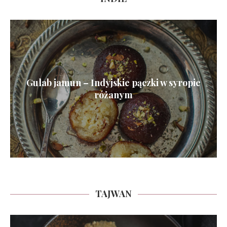
Gulab jamun – Indyjskie pączki w syropie
różanym
TAJWAN