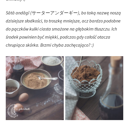
Sātā andāgī (
サーターアンダーギー
), bo taką nazwę noszą
dzisiejsze słodkości, to troszkę mniejsze, acz bardzo podobne
do pączków kulki ciasta smażone na głębokim tłuszczu. Ich
środek powinien być miękki, podczas gdy całość otacza
chrupiąca skórka. Brzmi chyba zachęcająco? :)