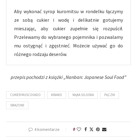
Aby wykonać syrop kuromitsu w rondelku łączymy
ze sobą cukier i wodę i delikatnie gotujemy
mieszając, aby cukier zupełnie się rozpuścił.
Przelewamy do wybranego pojemnika i pozwalamy
mu ostygnąć i zgęstnieć. Możecie używać go do
różnego rodzaju deserów.
przepis pochodzi z książki „Nanban: Japanese Soul Food”
CUKIER MUSCOVADO
KINAKO
MĄKA SOJOWA
PĄCZKI
SMAŻONE
4 komentarze
0