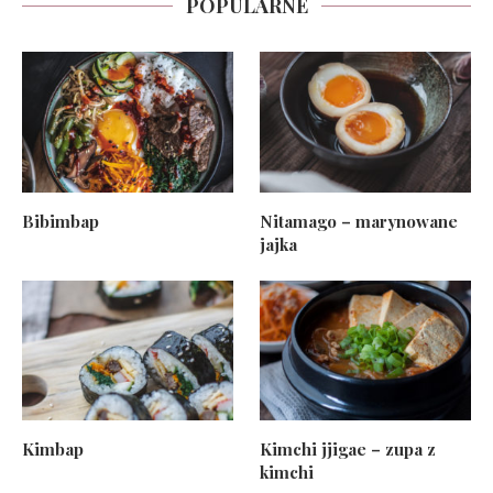
POPULARNE
Bibimbap
Nitamago – marynowane
jajka
Kimbap
Kimchi jjigae – zupa z
kimchi