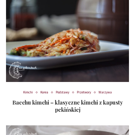
Kimchi
Korea
Podstawy
Przetwory
Warzywa
Baechu kimchi – klasyczne kimchi z kapusty
pekińskiej