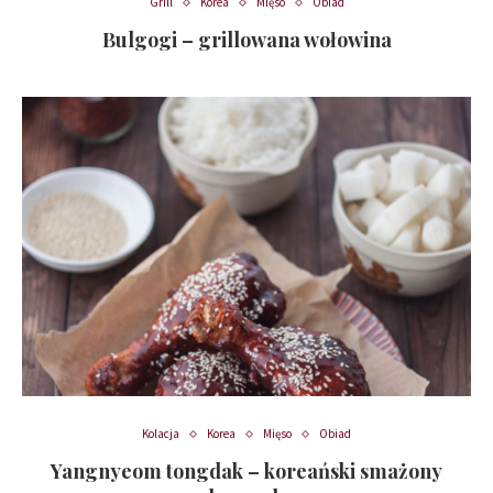
Grill
Korea
Mięso
Obiad
Bulgogi – grillowana wołowina
Kolacja
Korea
Mięso
Obiad
Yangnyeom tongdak – koreański smażony