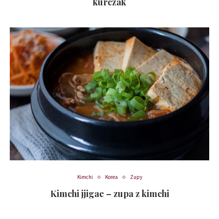
kurczak
Kimchi
Korea
Zupy
Kimchi jjigae – zupa z kimchi