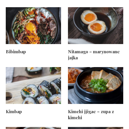
Bibimbap
Nitamago – marynowane
jajka
Kimbap
Kimchi jjigae – zupa z
kimchi