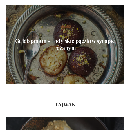
Gulab jamun – Indyjskie pączki w syropie
różanym
TAJWAN