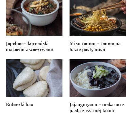
Japchae – koreański
Miso rāmen – rāmen na
makaron z warzywami
bazie pasty miso
Bułeczki bao
Jajangmyeon – makaron z
pastą z czarnej fasoli