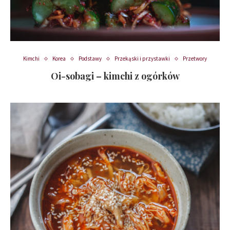
Kimchi
Korea
Podstawy
Przekąski i przystawki
Przetwory
Oi-sobagi – kimchi z ogórków