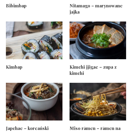
Bibimbap
Nitamago – marynowane
jajka
Kimbap
Kimchi jjigae – zupa z
kimchi
Japchae – koreański
Miso rāmen – rāmen na