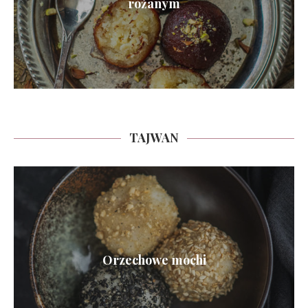
różanym
TAJWAN
Orzechowe mochi