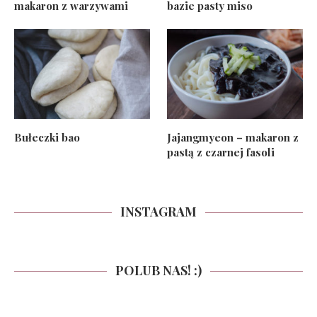
makaron z warzywami
bazie pasty miso
Bułeczki bao
Jajangmyeon – makaron z
pastą z czarnej fasoli
INSTAGRAM
POLUB NAS! :)