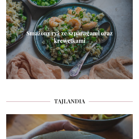
Smażony ryż ze szparagami oraz
krewetkami
TAJLANDIA