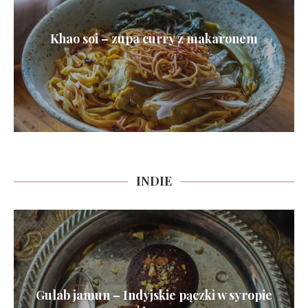
Khao soi – zupa curry z makaronem
INDIE
Gulab jamun – Indyjskie pączki w syropie