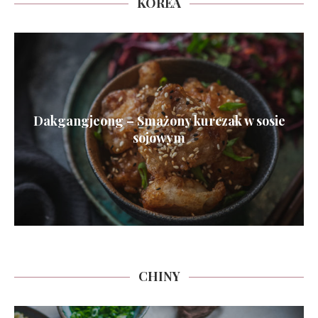
KOREA
Dakgangjeong – Smażony kurczak w sosie
sojowym
CHINY