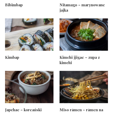
Bibimbap
Nitamago – marynowane
jajka
Kimbap
Kimchi jjigae – zupa z
kimchi
Japchae – koreański
Miso rāmen – rāmen na