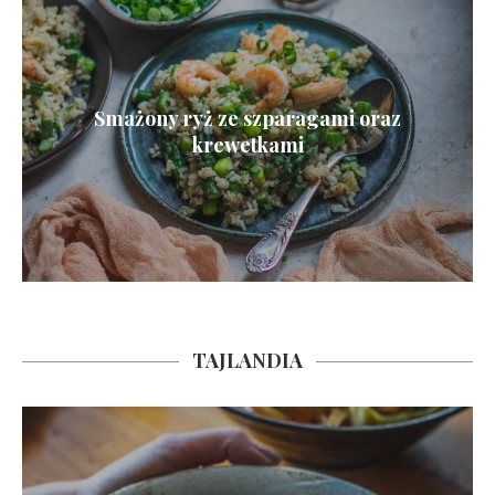
Smażony ryż ze szparagami oraz
krewetkami
TAJLANDIA