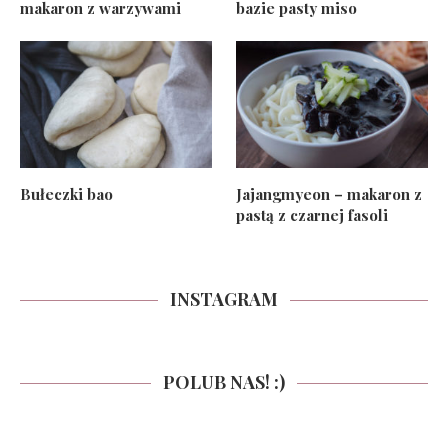
makaron z warzywami
bazie pasty miso
Bułeczki bao
Jajangmyeon – makaron z
pastą z czarnej fasoli
INSTAGRAM
POLUB NAS! :)