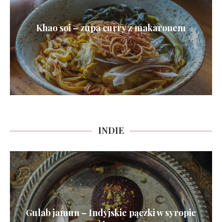
Khao soi – zupa curry z makaronem
INDIE
Gulab jamun – Indyjskie pączki w syropie