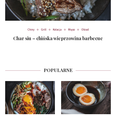
Chiny
Grill
Kolacja
Mięso
Obiad
Char siu – chińska wieprzowina barbecue
POPULARNE