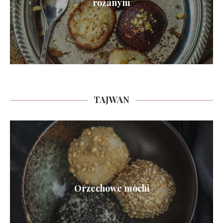
różanym
TAJWAN
Orzechowe mochi