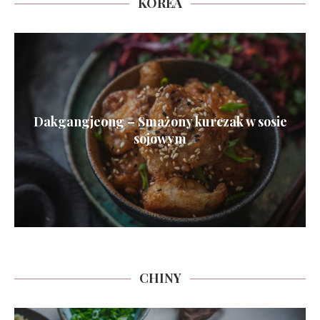
KOREA
Dakgangjeong – Smażony kurczak w sosie
sojowym
CHINY