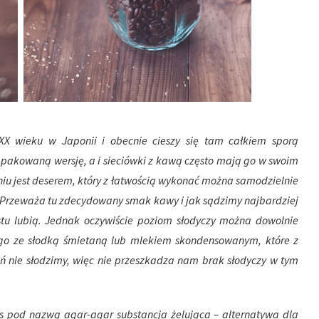
XX wieku w Japonii i obecnie cieszy się tam całkiem sporą
 pakowaną wersję, a i sieciówki z kawą często mają go w swoim
iu jest deserem, który z łatwością wykonać można samodzielnie
i. Przeważa tu zdecydowany smak kawy i jak sądzimy najbardziej
stu lubią. Jednak oczywiście poziom słodyczy można dowolnie
go ze słodką śmietaną lub mlekiem skondensowanym, które z
eń nie słodzimy, więc nie przeszkadza nam brak słodyczy w tym
as pod nazwą agar-agar substancja żelująca – alternatywa dla