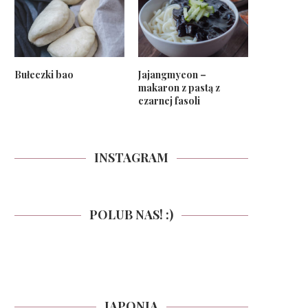
Bułeczki bao
Jajangmyeon –
makaron z pastą z
czarnej fasoli
INSTAGRAM
POLUB NAS! :)
JAPONIA