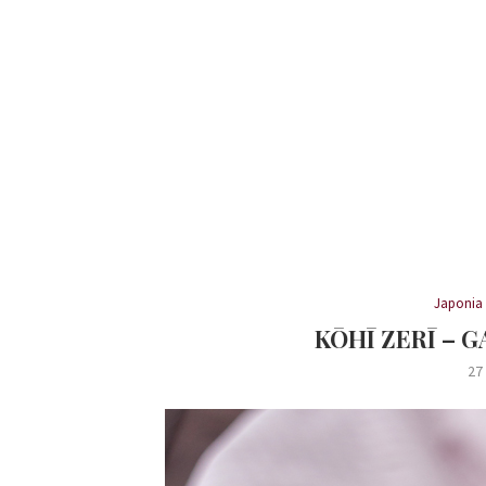
Japonia
KŌHĪ ZERĪ –
27