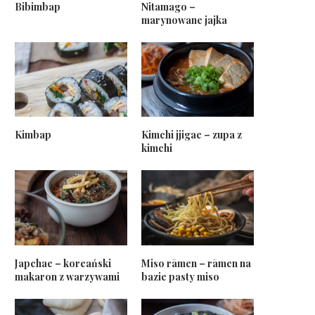
Bibimbap
Nitamago –
marynowane jajka
Kimbap
Kimchi jjigae – zupa z
kimchi
Japchae – koreański
Miso rāmen – rāmen na
makaron z warzywami
bazie pasty miso