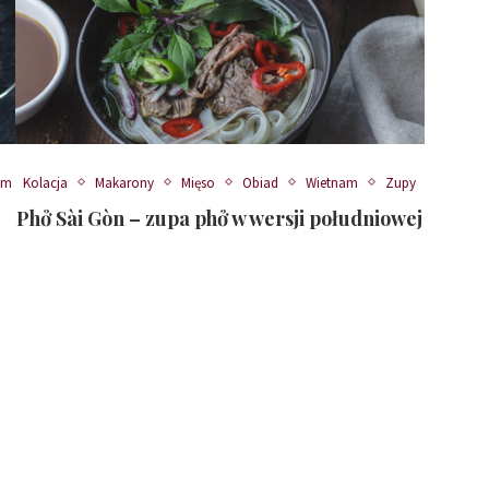
am
Kolacja
Makarony
Mięso
Obiad
Wietnam
Zupy
Phở Sài Gòn – zupa phở w wersji południowej