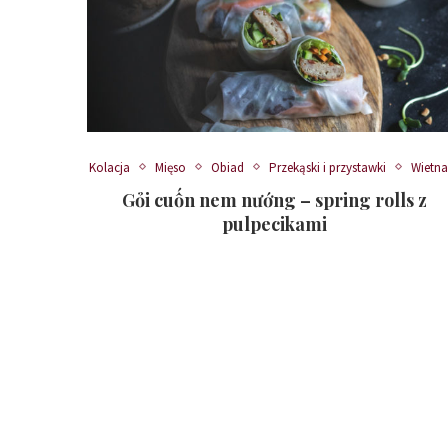
Kolacja
Mięso
Obiad
Przekąski i przystawki
Wietn
Gỏi cuốn nem nướng – spring rolls z
pulpecikami