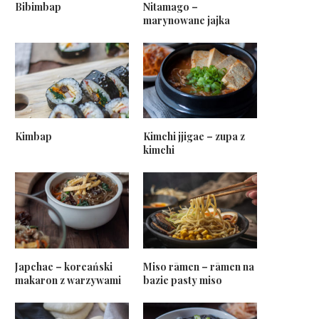
Bibimbap
Nitamago –
marynowane jajka
Kimbap
Kimchi jjigae – zupa z
kimchi
Japchae – koreański
Miso rāmen – rāmen na
makaron z warzywami
bazie pasty miso