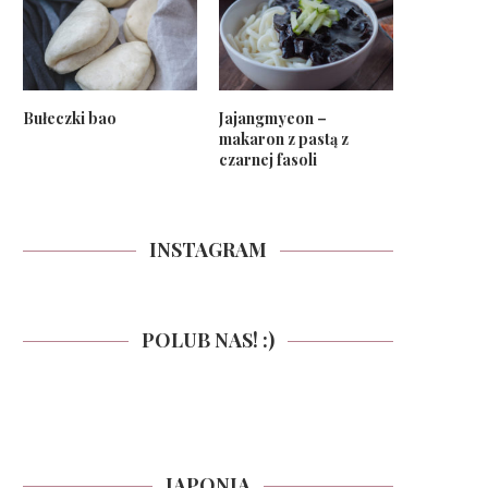
Bułeczki bao
Jajangmyeon –
makaron z pastą z
czarnej fasoli
INSTAGRAM
POLUB NAS! :)
JAPONIA