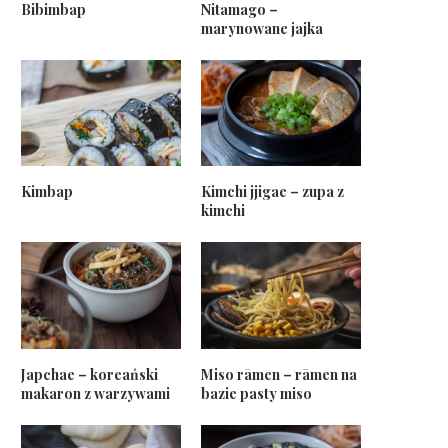
Bibimbap
Nitamago –
marynowane jajka
Kimbap
Kimchi jjigae – zupa z
kimchi
Japchae – koreański
Miso rāmen – rāmen na
makaron z warzywami
bazie pasty miso