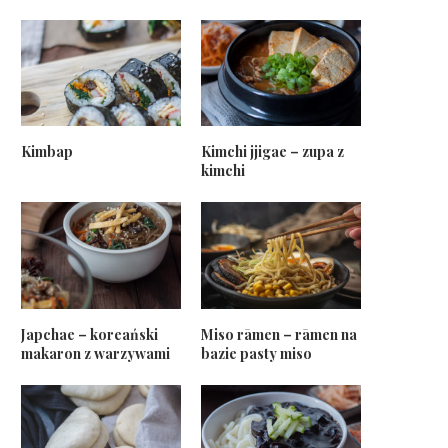
Kimbap
Kimchi jjigae – zupa z
kimchi
Japchae – koreański
Miso rāmen – rāmen na
makaron z warzywami
bazie pasty miso