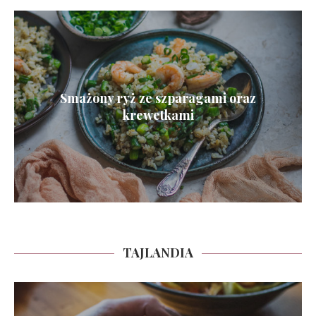
Smażony ryż ze szparagami oraz
krewetkami
TAJLANDIA