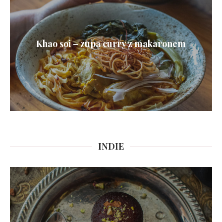
Khao soi – zupa curry z makaronem
INDIE