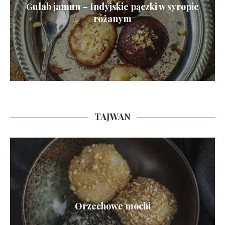
Gulab jamun – Indyjskie pączki w syropie
różanym
TAJWAN
Orzechowe mochi