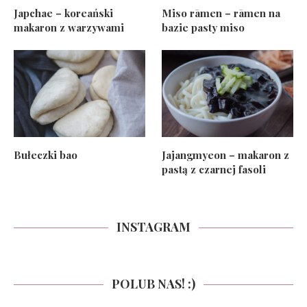
Japchae – koreański
Miso rāmen – rāmen na
makaron z warzywami
bazie pasty miso
Bułeczki bao
Jajangmyeon – makaron z
pastą z czarnej fasoli
INSTAGRAM
POLUB NAS! :)