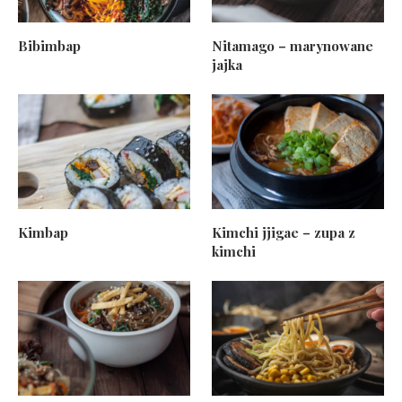
Bibimbap
Nitamago – marynowane
jajka
Kimbap
Kimchi jjigae – zupa z
kimchi