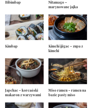
Bibimbap
Nitamago –
marynowane jajka
Kimbap
Kimchi jjigae – zupa z
kimchi
Japchae – koreański
Miso rāmen – rāmen na
makaron z warzywami
bazie pasty miso