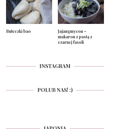
Bułeczki bao
Jajangmyeon –
makaron z pastą z
czarnej fasoli
INSTAGRAM
POLUB NAS! :)
JAPONIA