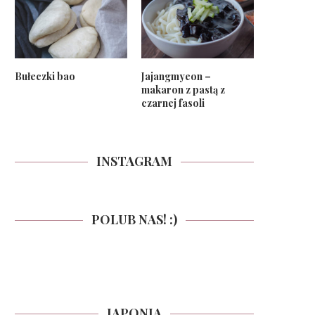
Bułeczki bao
Jajangmyeon –
makaron z pastą z
czarnej fasoli
INSTAGRAM
POLUB NAS! :)
JAPONIA