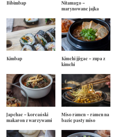
Bibimbap
Nitamago –
marynowane jajka
Kimbap
Kimchi jjigae – zupa z
kimchi
Japchae – koreański
Miso rāmen – rāmen na
makaron z warzywami
bazie pasty miso