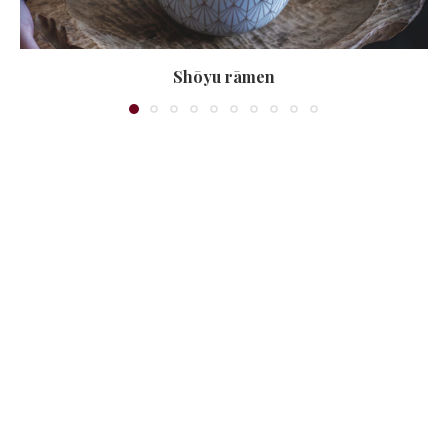
Shōyu rāmen