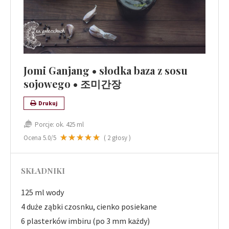
Jomi Ganjang • słodka baza z sosu
sojowego • 조미간장
Drukuj
Porcje:
ok. 425 ml
Ocena
5.0
/5
(
2
głosy )
SKŁADNIKI
125 ml wody
4 duże ząbki czosnku, cienko posiekane
6 plasterków imbiru (po 3 mm każdy)