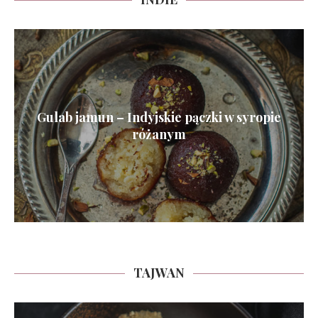
Gulab jamun – Indyjskie pączki w syropie
różanym
TAJWAN