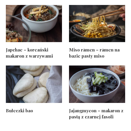
Japchae – koreański
Miso rāmen – rāmen na
makaron z warzywami
bazie pasty miso
Bułeczki bao
Jajangmyeon – makaron z
pastą z czarnej fasoli