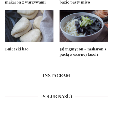
makaron z warzywami
bazie pasty miso
Bułeczki bao
Jajangmyeon – makaron z
pastą z czarnej fasoli
INSTAGRAM
POLUB NAS! :)