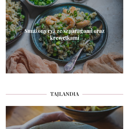
Smażony ryż ze szparagami oraz
krewetkami
TAJLANDIA