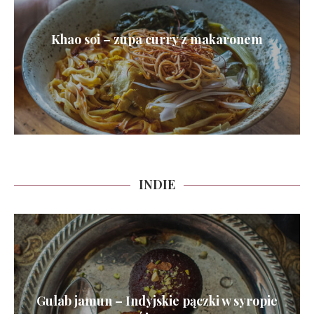
Khao soi – zupa curry z makaronem
INDIE
Gulab jamun – Indyjskie pączki w syropie