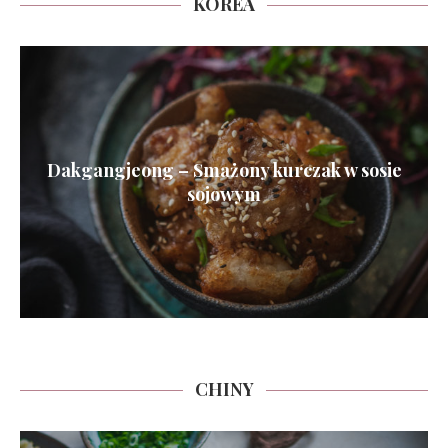
KOREA
Dakgangjeong – Smażony kurczak w sosie
sojowym
CHINY