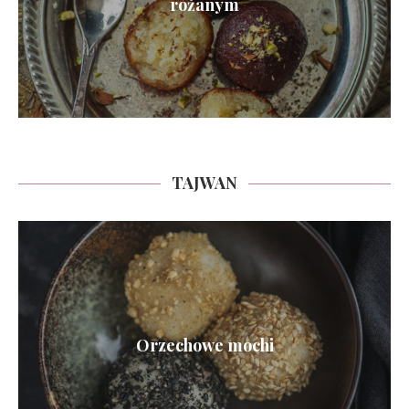
różanym
TAJWAN
Orzechowe mochi