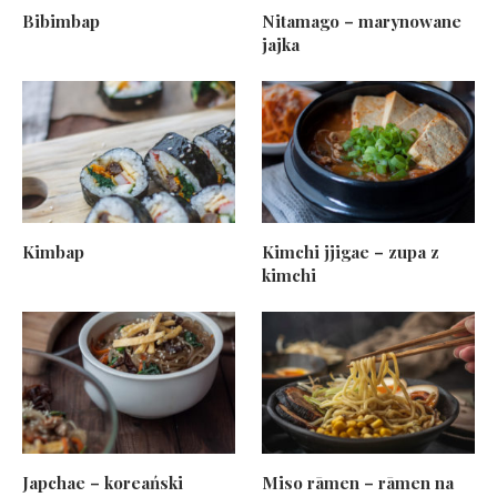
Bibimbap
Nitamago – marynowane
jajka
Kimbap
Kimchi jjigae – zupa z
kimchi
Japchae – koreański
Miso rāmen – rāmen na