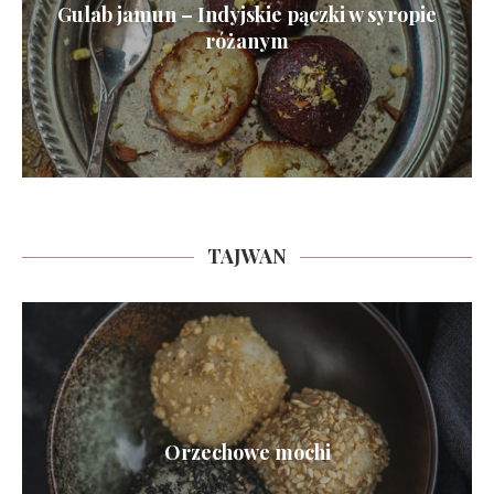
Gulab jamun – Indyjskie pączki w syropie
różanym
TAJWAN
Orzechowe mochi