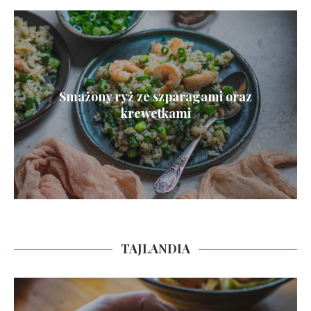
Smażony ryż ze szparagami oraz
krewetkami
TAJLANDIA