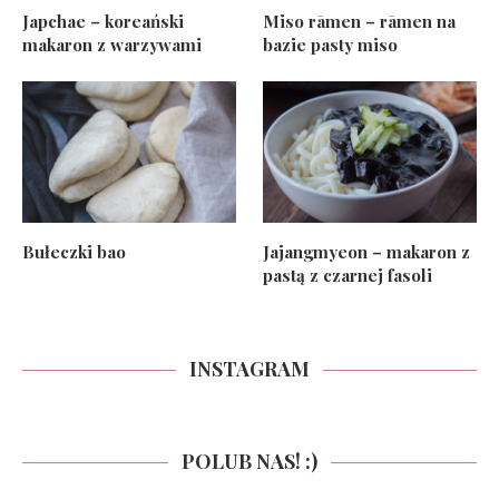
Japchae – koreański
Miso rāmen – rāmen na
makaron z warzywami
bazie pasty miso
Bułeczki bao
Jajangmyeon – makaron z
pastą z czarnej fasoli
INSTAGRAM
POLUB NAS! :)