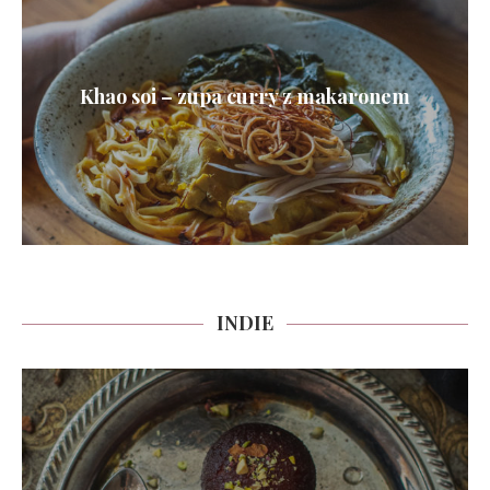
Khao soi – zupa curry z makaronem
INDIE