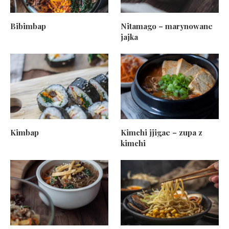
Bibimbap
Nitamago – marynowane
jajka
Kimbap
Kimchi jjigae – zupa z
kimchi