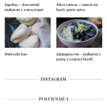
Japchae – koreański
Miso rāmen – rāmen na
makaron z warzywami
bazie pasty miso
Bułeczki bao
Jajangmyeon – makaron z
pastą z czarnej fasoli
INSTAGRAM
POLUB NAS! :)