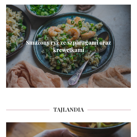
Smażony ryż ze szparagami oraz
krewetkami
TAJLANDIA