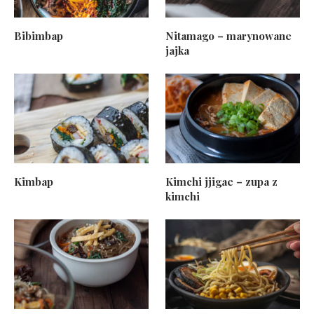
Bibimbap
Nitamago – marynowane
jajka
Kimbap
Kimchi jjigae – zupa z
kimchi