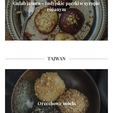
Gulab jamun – Indyjskie pączki w syropie
różanym
TAJWAN
Orzechowe mochi