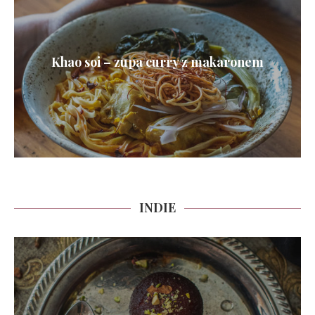
Khao soi – zupa curry z makaronem
INDIE