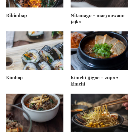
Bibimbap
Nitamago – marynowane
jajka
Kimbap
Kimchi jjigae – zupa z
kimchi