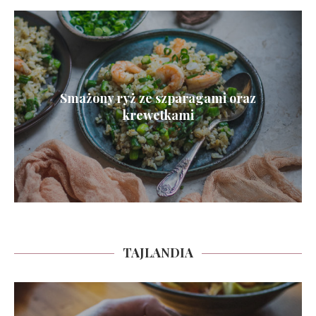
Smażony ryż ze szparagami oraz
krewetkami
TAJLANDIA