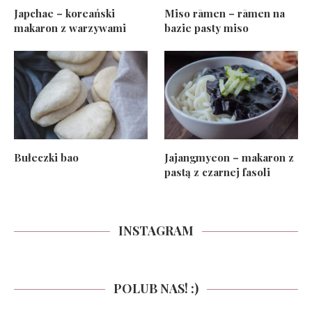
Japchae – koreański
Miso rāmen – rāmen na
makaron z warzywami
bazie pasty miso
Bułeczki bao
Jajangmyeon – makaron z
pastą z czarnej fasoli
INSTAGRAM
POLUB NAS! :)