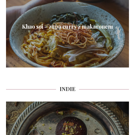
Khao soi – zupa curry z makaronem
INDIE