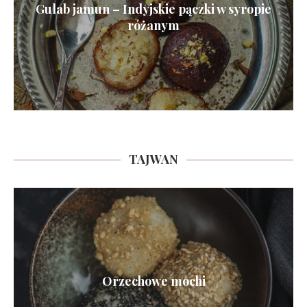
Gulab jamun – Indyjskie pączki w syropie
różanym
TAJWAN
Orzechowe mochi