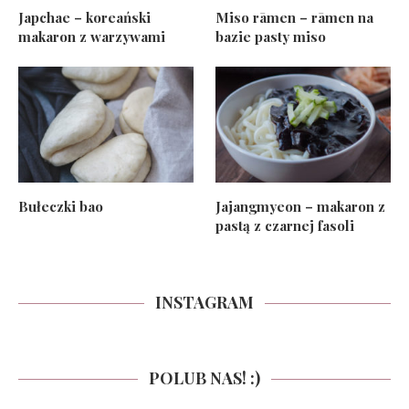
Japchae – koreański
Miso rāmen – rāmen na
makaron z warzywami
bazie pasty miso
Bułeczki bao
Jajangmyeon – makaron z
pastą z czarnej fasoli
INSTAGRAM
POLUB NAS! :)