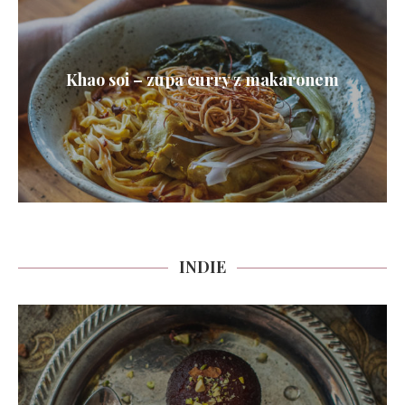
Khao soi – zupa curry z makaronem
INDIE