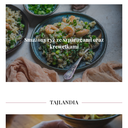
Smażony ryż ze szparagami oraz
krewetkami
TAJLANDIA