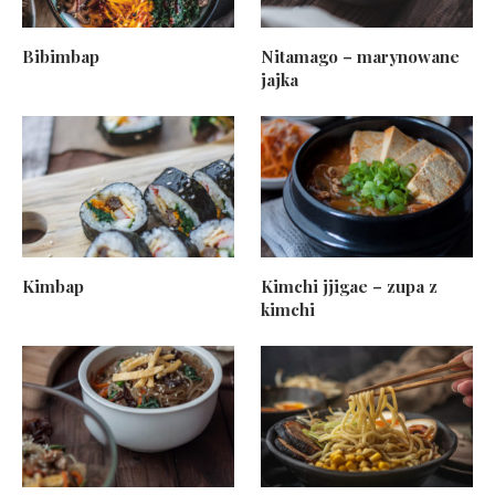
Bibimbap
Nitamago – marynowane
jajka
Kimbap
Kimchi jjigae – zupa z
kimchi