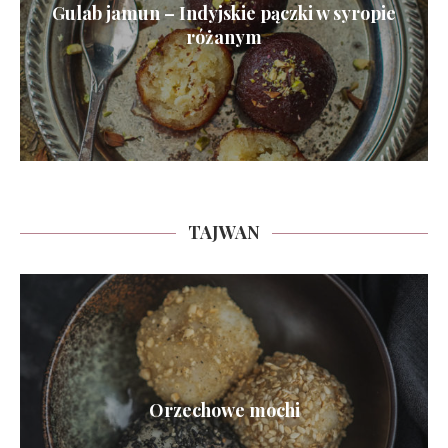
Gulab jamun – Indyjskie pączki w syropie
różanym
TAJWAN
Orzechowe mochi