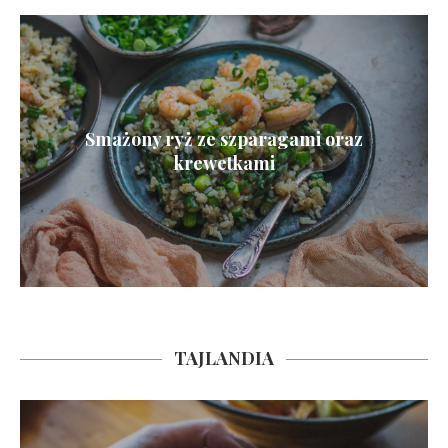
Smażony ryż ze szparagami oraz
krewetkami
TAJLANDIA