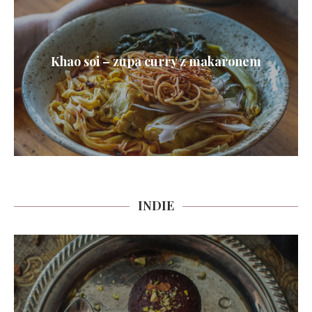
Khao soi – zupa curry z makaronem
INDIE