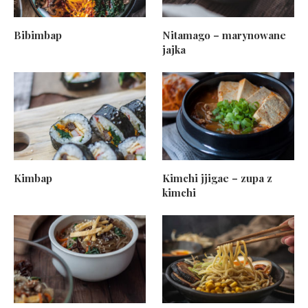
Bibimbap
Nitamago – marynowane
jajka
Kimbap
Kimchi jjigae – zupa z
kimchi