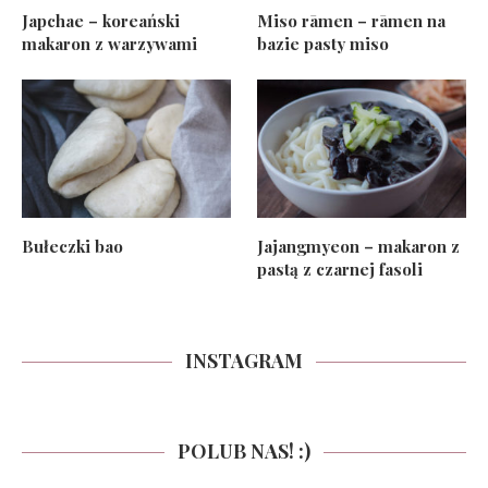
Japchae – koreański
Miso rāmen – rāmen na
makaron z warzywami
bazie pasty miso
Bułeczki bao
Jajangmyeon – makaron z
pastą z czarnej fasoli
INSTAGRAM
POLUB NAS! :)