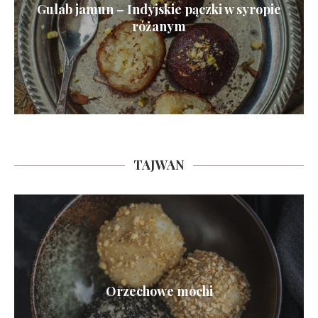
Gulab jamun – Indyjskie pączki w syropie
różanym
TAJWAN
Orzechowe mochi