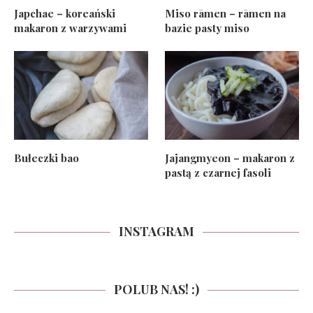
Japchae – koreański
Miso rāmen – rāmen na
makaron z warzywami
bazie pasty miso
Bułeczki bao
Jajangmyeon – makaron z
pastą z czarnej fasoli
INSTAGRAM
POLUB NAS! :)