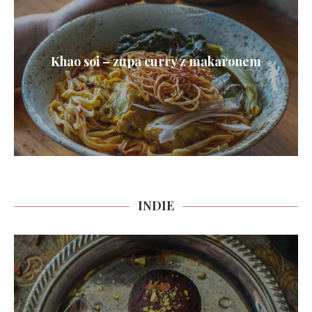
Khao soi – zupa curry z makaronem
INDIE