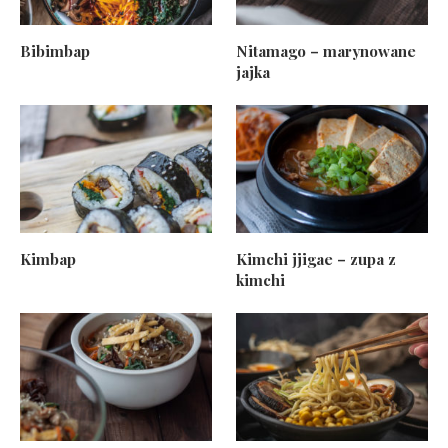
Bibimbap
Nitamago – marynowane
jajka
Kimbap
Kimchi jjigae – zupa z
kimchi