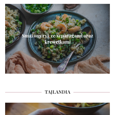
Smażony ryż ze szparagami oraz
krewetkami
TAJLANDIA