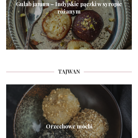
Gulab jamun – Indyjskie pączki w syropie
różanym
TAJWAN
Orzechowe mochi