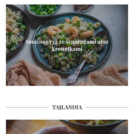
Smażony ryż ze szparagami oraz
krewetkami
TAJLANDIA