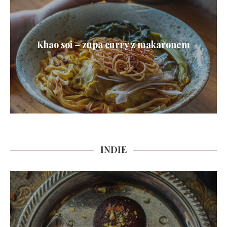
Khao soi – zupa curry z makaronem
INDIE