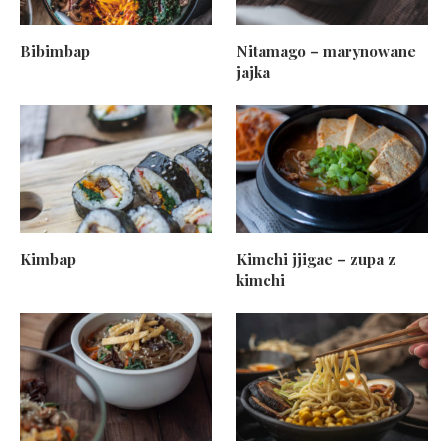
Bibimbap
Nitamago – marynowane
jajka
Kimbap
Kimchi jjigae – zupa z
kimchi