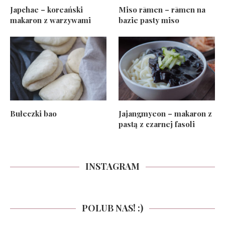
Japchae – koreański
Miso rāmen – rāmen na
makaron z warzywami
bazie pasty miso
Bułeczki bao
Jajangmyeon – makaron z
pastą z czarnej fasoli
INSTAGRAM
POLUB NAS! :)