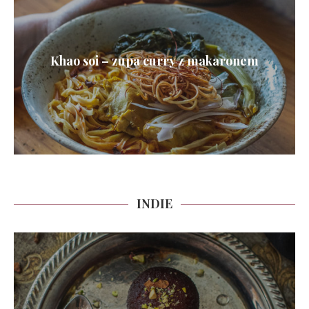
Khao soi – zupa curry z makaronem
INDIE