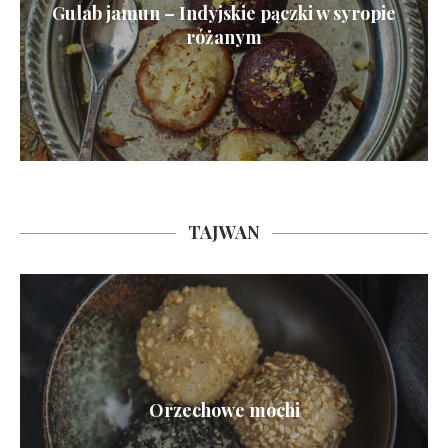
Gulab jamun – Indyjskie pączki w syropie
różanym
TAJWAN
Orzechowe mochi