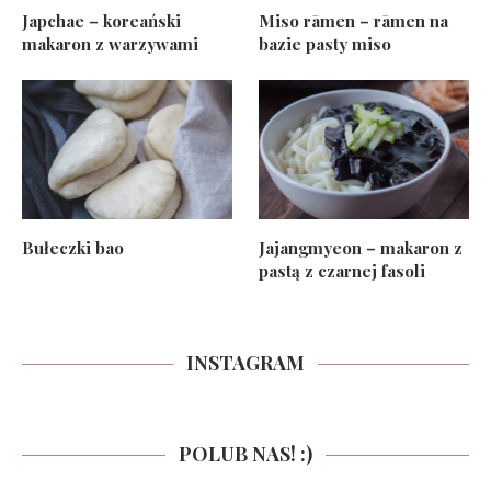
Japchae – koreański
Miso rāmen – rāmen na
makaron z warzywami
bazie pasty miso
Bułeczki bao
Jajangmyeon – makaron z
pastą z czarnej fasoli
INSTAGRAM
POLUB NAS! :)