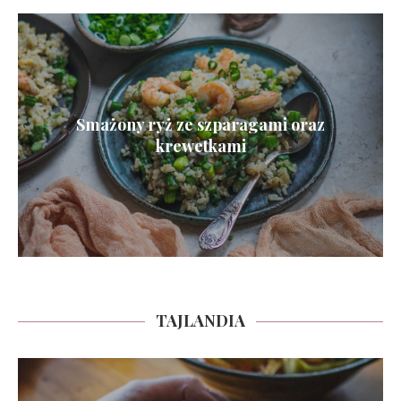
Smażony ryż ze szparagami oraz
krewetkami
TAJLANDIA