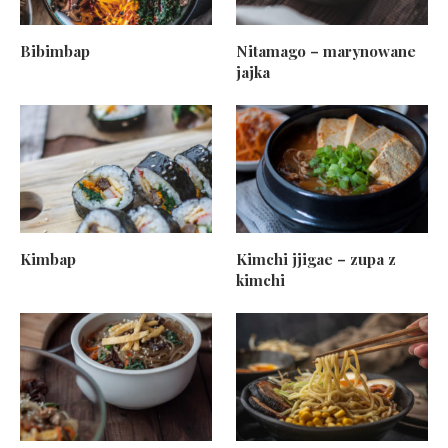
Bibimbap
Nitamago – marynowane
jajka
Kimbap
Kimchi jjigae – zupa z
kimchi