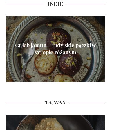
INDIE
Gulab jamun – Indyjskie pączki w
Nankha
Mango
Słod
Pako
Alsa
Mala
Bha
A
Ind
syropie różanym
TAJWAN