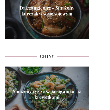
Dakgangjeong – Smażony
Tteok g
Tteokb
Kimch
Gire
Dubu
Ko
Bu
Bindaet
kurczak w sosie sojowym
przyst
chrupi
CHINY
Nal
Smażony ryż ze szparagami oraz
Là Qiá
Mahua
Bangb
Char 
Niuro
Chunj
Wu R
p
krewetkami
k