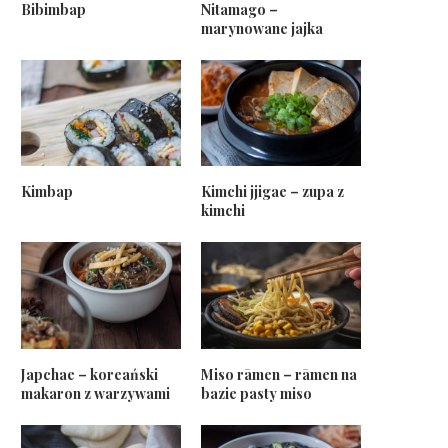
Bibimbap
Nitamago –
marynowane jajka
Kimbap
Kimchi jjigae – zupa z
kimchi
Japchae – koreański
Miso rāmen – rāmen na
makaron z warzywami
bazie pasty miso