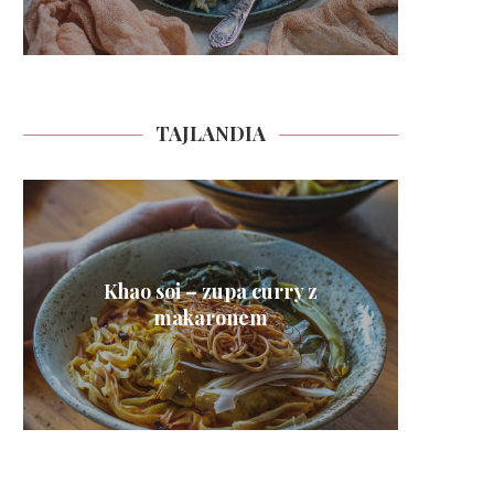
TAJLANDIA
Khao soi – zupa curry z
Guay t
Pa Th
Pika
Phat
To
To
To
makaronem