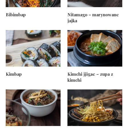
Bibimbap
Nitamago – marynowane
jajka
Kimbap
Kimchi jjigae – zupa z
kimchi