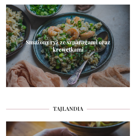
Smażony ryż ze szparagami oraz
krewetkami
TAJLANDIA