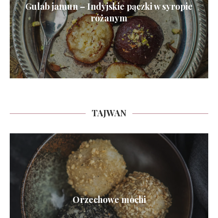
Gulab jamun – Indyjskie pączki w syropie
różanym
TAJWAN
Orzechowe mochi