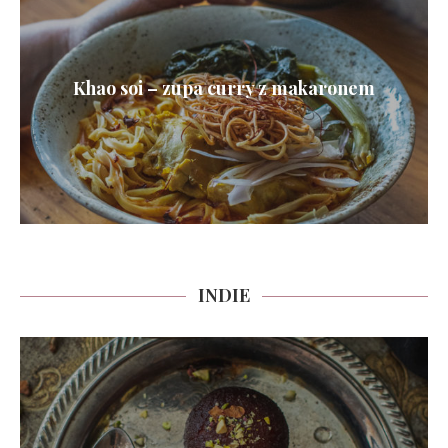
Khao soi – zupa curry z makaronem
INDIE