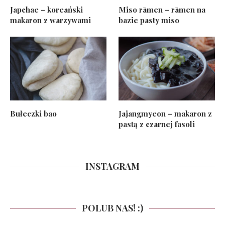
Japchae – koreański
Miso rāmen – rāmen na
makaron z warzywami
bazie pasty miso
Bułeczki bao
Jajangmyeon – makaron z
pastą z czarnej fasoli
INSTAGRAM
POLUB NAS! :)