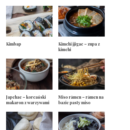
Kimbap
Kimchi jjigae – zupa z
kimchi
Japchae – koreański
Miso rāmen – rāmen na
makaron z warzywami
bazie pasty miso