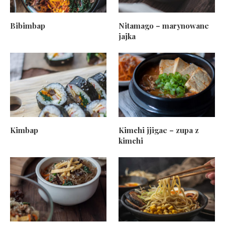
Bibimbap
Nitamago – marynowane
jajka
Kimbap
Kimchi jjigae – zupa z
kimchi