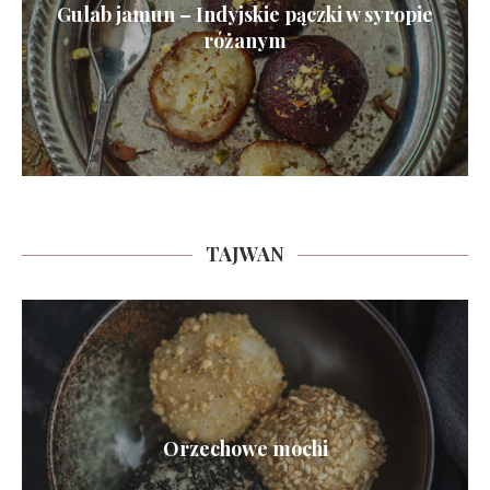
Gulab jamun – Indyjskie pączki w syropie
różanym
TAJWAN
Orzechowe mochi