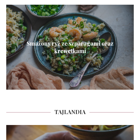
Smażony ryż ze szparagami oraz
krewetkami
TAJLANDIA