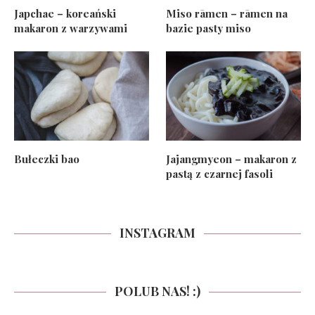
Japchae – koreański
Miso rāmen – rāmen na
makaron z warzywami
bazie pasty miso
Bułeczki bao
Jajangmyeon – makaron z
pastą z czarnej fasoli
INSTAGRAM
POLUB NAS! :)