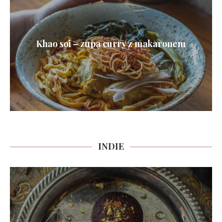
Khao soi – zupa curry z makaronem
INDIE