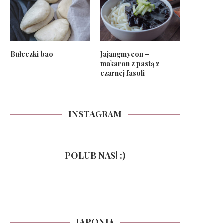
Bułeczki bao
Jajangmyeon –
makaron z pastą z
czarnej fasoli
INSTAGRAM
POLUB NAS! :)
JAPONIA