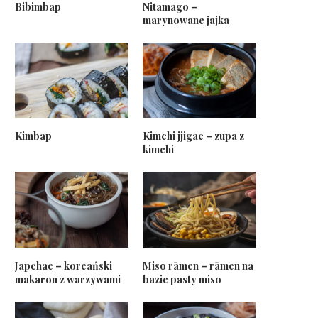
Bibimbap
Nitamago –
marynowane jajka
Kimbap
Kimchi jjigae – zupa z
kimchi
Japchae – koreański
Miso rāmen – rāmen na
makaron z warzywami
bazie pasty miso