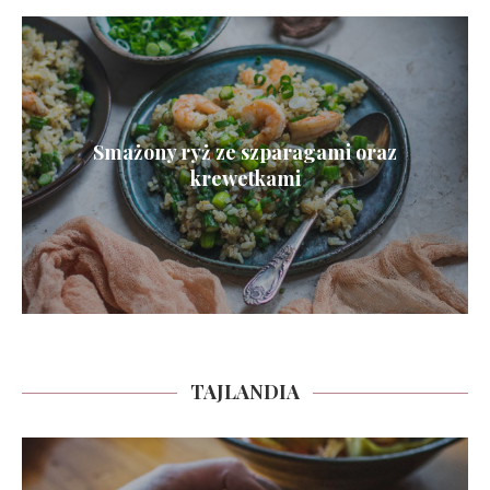
Smażony ryż ze szparagami oraz
krewetkami
TAJLANDIA