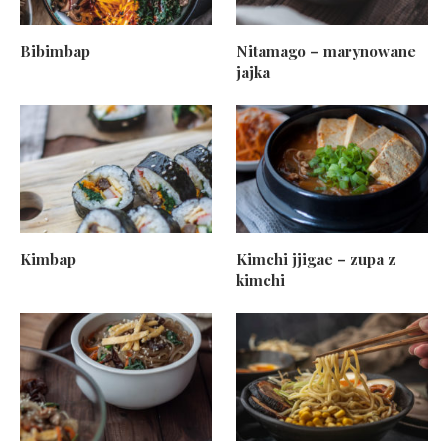
Bibimbap
Nitamago – marynowane
jajka
Kimbap
Kimchi jjigae – zupa z
kimchi