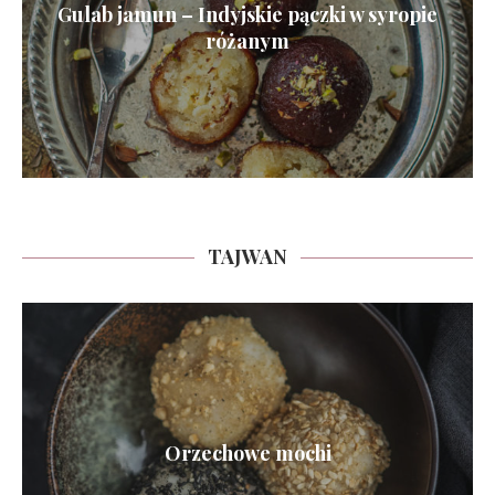
Gulab jamun – Indyjskie pączki w syropie
różanym
TAJWAN
Orzechowe mochi