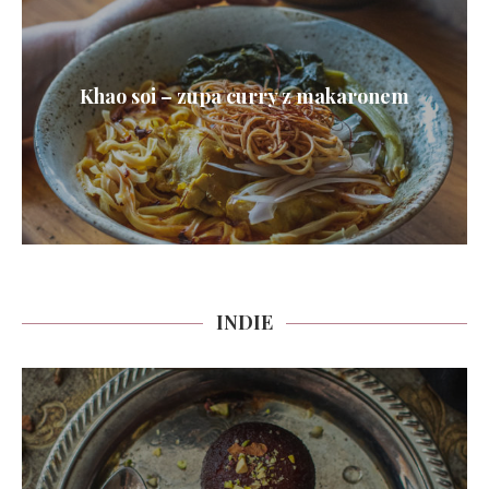
Khao soi – zupa curry z makaronem
INDIE