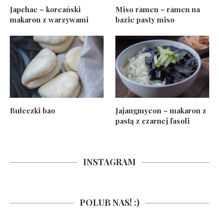
Japchae – koreański
Miso rāmen – rāmen na
makaron z warzywami
bazie pasty miso
Bułeczki bao
Jajangmyeon – makaron z
pastą z czarnej fasoli
INSTAGRAM
POLUB NAS! :)