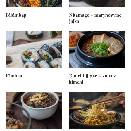
Bibimbap
Nitamago – marynowane
jajka
Kimbap
Kimchi jjigae – zupa z
kimchi