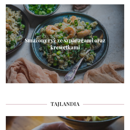
Smażony ryż ze szparagami oraz
krewetkami
TAJLANDIA