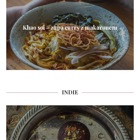
Khao soi – zupa curry z makaronem
INDIE