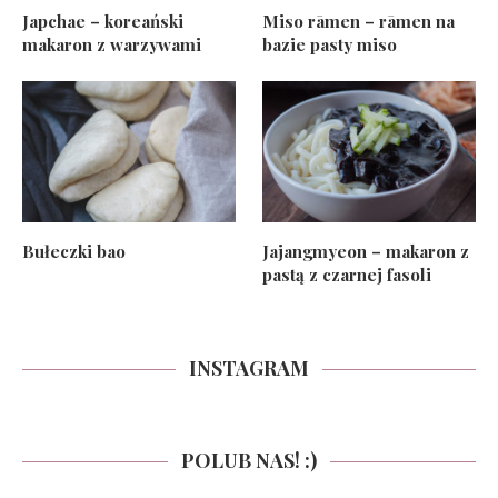
Japchae – koreański
Miso rāmen – rāmen na
makaron z warzywami
bazie pasty miso
Bułeczki bao
Jajangmyeon – makaron z
pastą z czarnej fasoli
INSTAGRAM
POLUB NAS! :)