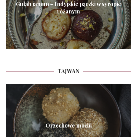
Gulab jamun – Indyjskie pączki w syropie
różanym
TAJWAN
Orzechowe mochi