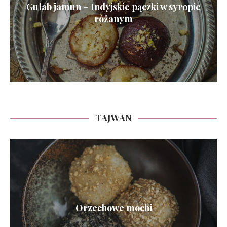
Gulab jamun – Indyjskie pączki w syropie
różanym
TAJWAN
Orzechowe mochi