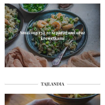
Smażony ryż ze szparagami oraz
krewetkami
TAJLANDIA