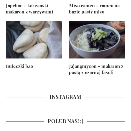
Japchae – koreański
Miso rāmen – rāmen na
makaron z warzywami
bazie pasty miso
Bułeczki bao
Jajangmyeon – makaron z
pastą z czarnej fasoli
INSTAGRAM
POLUB NAS! :)