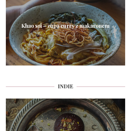
Khao soi – zupa curry z makaronem
INDIE