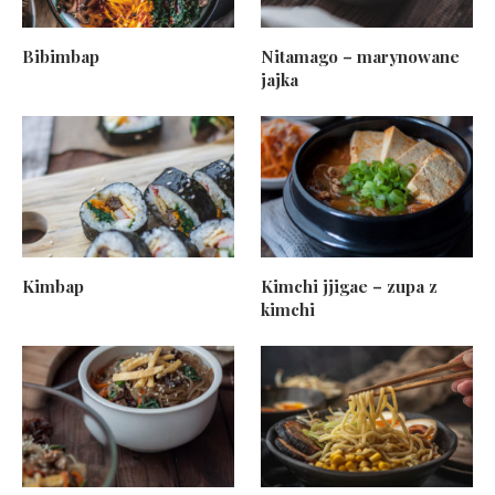
Bibimbap
Nitamago – marynowane
jajka
Kimbap
Kimchi jjigae – zupa z
kimchi