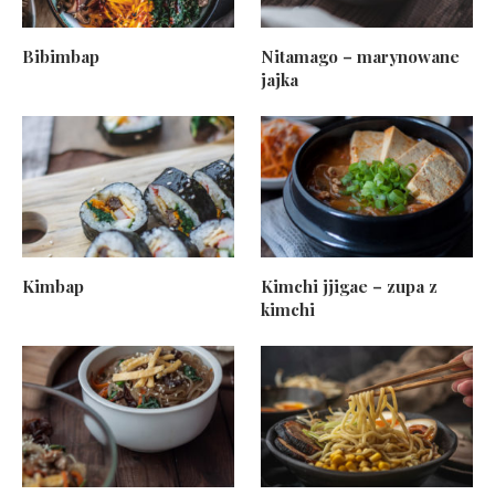
Bibimbap
Nitamago – marynowane
jajka
Kimbap
Kimchi jjigae – zupa z
kimchi