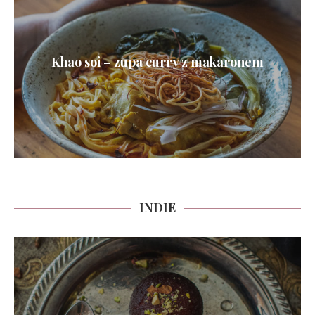
Khao soi – zupa curry z makaronem
INDIE