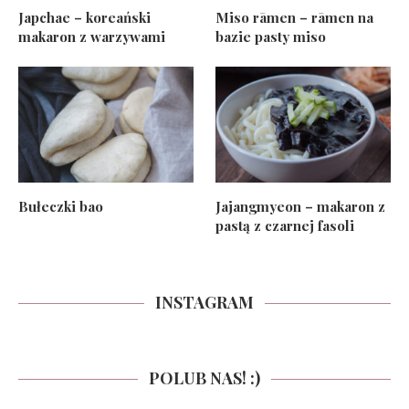
Japchae – koreański
Miso rāmen – rāmen na
makaron z warzywami
bazie pasty miso
Bułeczki bao
Jajangmyeon – makaron z
pastą z czarnej fasoli
INSTAGRAM
POLUB NAS! :)