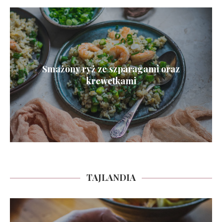
Smażony ryż ze szparagami oraz
krewetkami
TAJLANDIA