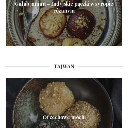
Gulab jamun – Indyjskie pączki w syropie
różanym
TAJWAN
Orzechowe mochi