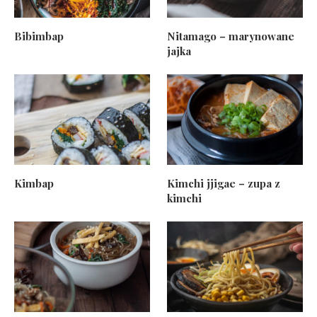
Bibimbap
Nitamago – marynowane
jajka
Kimbap
Kimchi jjigae – zupa z
kimchi