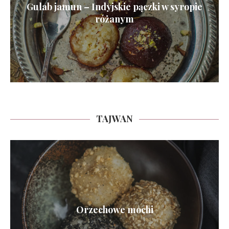
Gulab jamun – Indyjskie pączki w syropie
różanym
TAJWAN
Orzechowe mochi