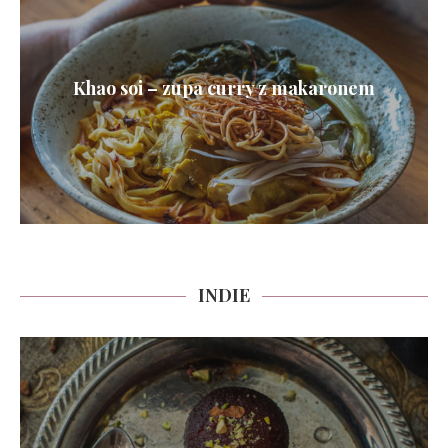
Khao soi – zupa curry z makaronem
INDIE