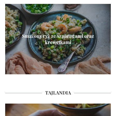
Smażony ryż ze szparagami oraz
krewetkami
TAJLANDIA