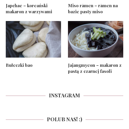
Japchae – koreański
Miso rāmen – rāmen na
makaron z warzywami
bazie pasty miso
Bułeczki bao
Jajangmyeon – makaron z
pastą z czarnej fasoli
INSTAGRAM
POLUB NAS! :)