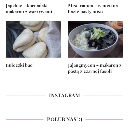
Japchae – koreański
Miso rāmen – rāmen na
makaron z warzywami
bazie pasty miso
Bułeczki bao
Jajangmyeon – makaron z
pastą z czarnej fasoli
INSTAGRAM
POLUB NAS! :)