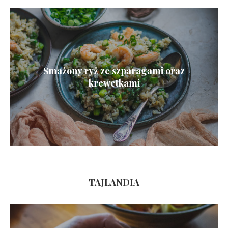
Smażony ryż ze szparagami oraz
krewetkami
TAJLANDIA