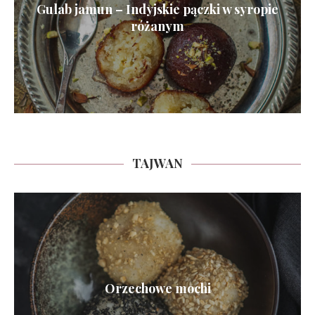
Gulab jamun – Indyjskie pączki w syropie
różanym
TAJWAN
Orzechowe mochi