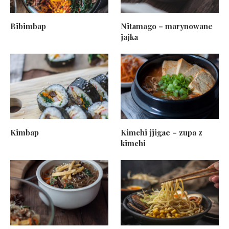
Bibimbap
Nitamago – marynowane
jajka
Kimbap
Kimchi jjigae – zupa z
kimchi