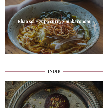
Khao soi – zupa curry z makaronem
INDIE