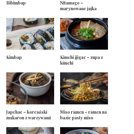
Bibimbap
Nitamago –
marynowane jajka
Kimbap
Kimchi jjigae – zupa z
kimchi
Japchae – koreański
Miso rāmen – rāmen na
makaron z warzywami
bazie pasty miso