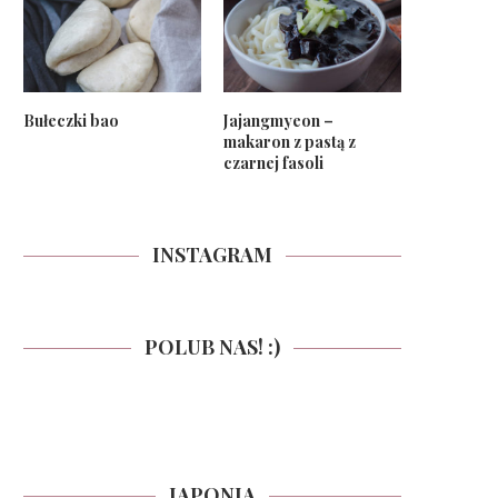
Bułeczki bao
Jajangmyeon –
makaron z pastą z
czarnej fasoli
INSTAGRAM
POLUB NAS! :)
JAPONIA