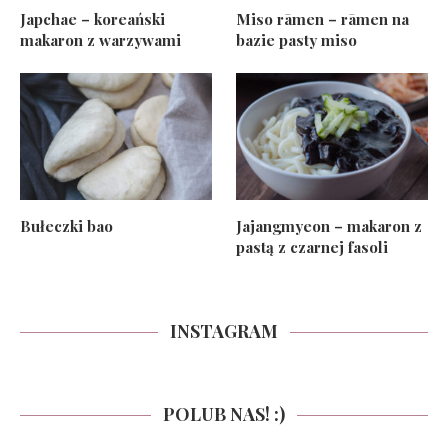
Japchae – koreański
Miso rāmen – rāmen na
makaron z warzywami
bazie pasty miso
Bułeczki bao
Jajangmyeon – makaron z
pastą z czarnej fasoli
INSTAGRAM
POLUB NAS! :)