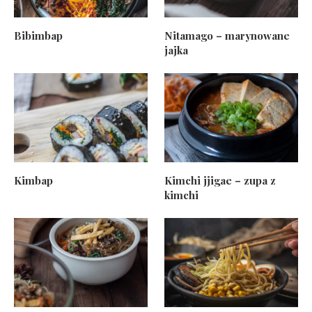
Bibimbap
Nitamago – marynowane
jajka
Kimbap
Kimchi jjigae – zupa z
kimchi