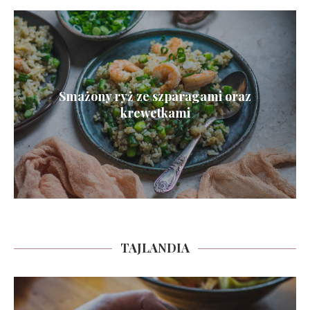
Smażony ryż ze szparagami oraz
krewetkami
TAJLANDIA