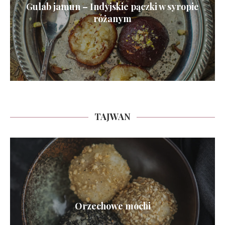
Gulab jamun – Indyjskie pączki w syropie
różanym
TAJWAN
Orzechowe mochi