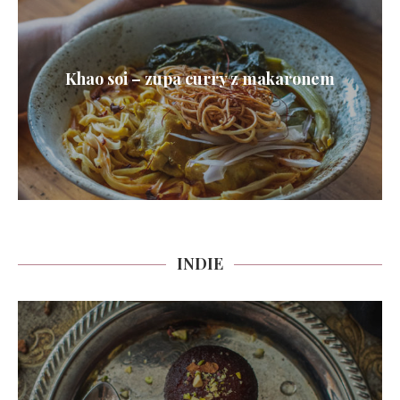
Khao soi – zupa curry z makaronem
INDIE